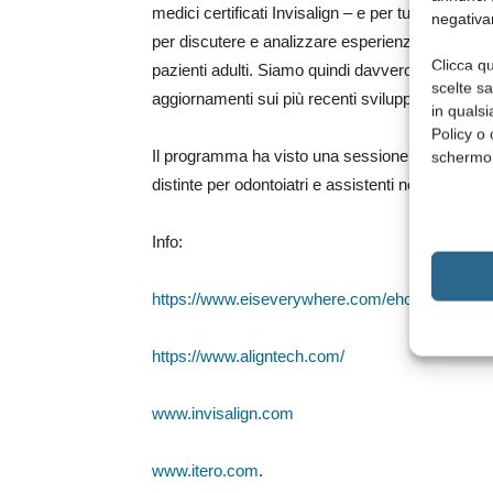
medici certificati Invisalign – e per tutte le assoc
negativa
per discutere e analizzare esperienze cliniche rel
Clicca qu
pazienti adulti. Siamo quindi davvero felici di ave
scelte s
aggiornamenti sui più recenti sviluppi dell’ortodo
in qualsi
Policy o 
Il programma ha visto una sessione comune per od
schermo
distinte per odontoiatri e assistenti nella giornat
Info:
https://www.eiseverywhere.com/ehome/455329
https://www.aligntech.com/
www.invisalign.com
www.itero.com
.