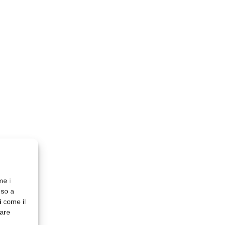
me i
nso a
i come il
rare