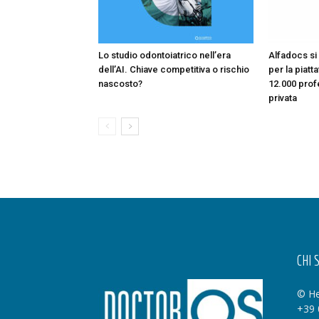
Lo studio odontoiatrico nell’era
Alfadocs si 
dell’AI. Chiave competitiva o rischio
per la piatt
nascosto?
12.000 profe
privata
CHI 
© He
+39 