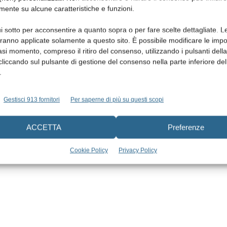
iazioni dentali, gli accademici e i professionisti del settore –
mente su alcune caratteristiche e funzioni.
ative al trattamento tanto di pazienti in crescita, quanto di
i sotto per acconsentire a quanto sopra o per fare scelte dettagliate. L
r ospitato così tanti partecipanti e di aver offerto loro
aranno applicate solamente a questo sito. È possibile modificare le impo
nzia digitale».
asi momento, compreso il ritiro del consenso, utilizzando i pulsanti dell
cliccando sul pulsante di gestione del consenso nella parte inferiore del
ontoiatri e assistenti di studio (il venerdì) e due sessioni
.
a di sabato.
Gestisci 913 fornitori
Per saperne di più su questi scopi
ACCETTA
Preferenze
/930456/
Cookie Policy
Privacy Policy