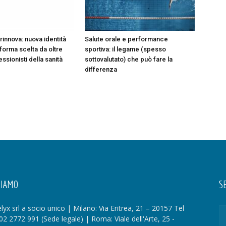
rinnova: nuova identità
Salute orale e performance
aforma scelta da oltre
sportiva: il legame (spesso
ssionisti della sanità
sottovalutato) che può fare la
differenza
SIAMO
SE
lyx srl a socio unico | Milano: Via Eritrea, 21 – 20157 Tel
02 2772 991 (Sede legale) | Roma: Viale dell'Arte, 25 -