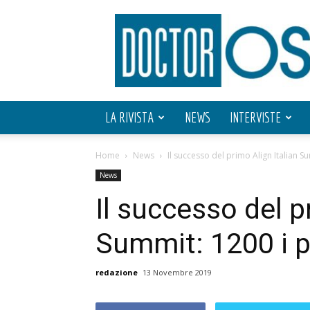
Doctor
OS
LA RIVISTA
NEWS
INTERVISTE
Home
News
Il successo del primo Align Italian S
News
Il successo del p
Summit: 1200 i p
redazione
13 Novembre 2019