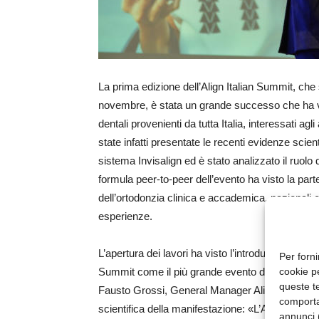
La prima edizione dell’Align Italian Summit, che s
novembre, è stata un grande successo che ha vist
dentali provenienti da tutta Italia, interessati agl
state infatti presentate le recenti evidenze scient
sistema Invisalign ed è stato analizzato il ruolo 
formula peer-to-peer dell’evento ha visto la par
dell’ortodonzia clinica e accademica, nazionali e
esperienze.
L’apertura dei lavori ha visto l’introduzione da pa
Per forni
cookie p
Summit come il più grande evento di Align Techno
queste te
Fausto Grossi, General Manager Align Technology
comporta
scientifica della manifestazione: «L’Align Italia
annunci (