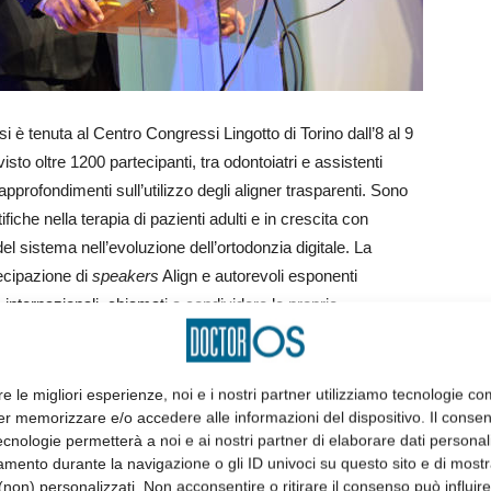
i è tenuta al Centro Congressi Lingotto di Torino dall’8 al 9
o oltre 1200 partecipanti, tra odontoiatri e assistenti
i approfondimenti sull’utilizzo degli aligner trasparenti. Sono
ifiche nella terapia di pazienti adulti e in crescita con
del sistema nell’evoluzione dell’ortodonzia digitale. La
tecipazione di
speakers
Align e autorevoli esponenti
 internazionali, chiamati a condividere le proprie
rte della giornalista Cristina Parodi, che ha qualificato il
re le migliori esperienze, noi e i nostri partner utilizziamo tecnologie co
er memorizzare e/o accedere alle informazioni del dispositivo. Il conse
logy a livello europeo, seguita dal discorso di apertura di
cnologie permetterà a noi e ai nostri partner di elaborare dati personal
, Canale Ortodontico, il quale ha sottolineato la rilevanza
mento durante la navigazione o gli ID univoci su questo sito e di most
n Summit rappresenta una preziosa occasione per tutti i
non) personalizzati. Non acconsentire o ritirare il consenso può influire