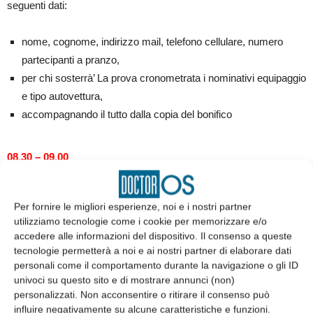
seguenti dati:
nome, cognome, indirizzo mail, telefono cellulare, numero
partecipanti a pranzo,
per chi sosterrà’ La prova cronometrata i nominativi equipaggio
e tipo autovettura,
accompagnando il tutto dalla copia del bonifico
08.30 – 09.00
Registrazione dei partecipanti.
Ritiro del roadbook (e del
numero ordine di partenza per gli equipaggi in gara) per la
Per fornire le migliori esperienze, noi e i nostri partner
rappresentanza che parte da
via Pace 21 a Milano
.
utilizziamo tecnologie come i cookie per memorizzare e/o
accedere alle informazioni del dispositivo. Il consenso a queste
09:00 – 09.30
tecnologie permetterà a noi e ai nostri partner di elaborare dati
personali come il comportamento durante la navigazione o gli ID
Partenza
di tutte le vetture iscritte alla giornata.
univoci su questo sito e di mostrare annunci (non)
personalizzati. Non acconsentire o ritirare il consenso può
10.30 – 11.00
influire negativamente su alcune caratteristiche e funzioni.