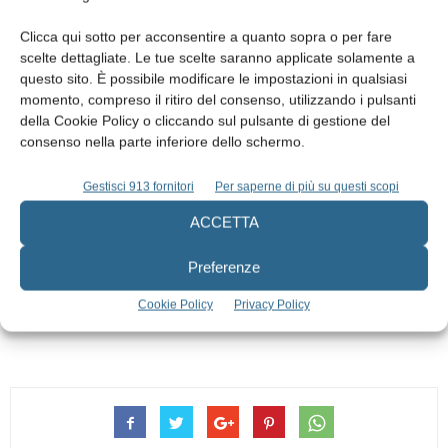
Riordino e ritrovo con briefing per indicazioni di gara come
da segnalazione su roadbook
Clicca qui sotto per acconsentire a quanto sopra o per fare
scelte dettagliate. Le tue scelte saranno applicate solamente a
questo sito. È possibile modificare le impostazioni in qualsiasi
11.30
momento, compreso il ritiro del consenso, utilizzando i pulsanti
Inizio prova cronometrata
con numero e orario di partenza
della Cookie Policy o cliccando sul pulsante di gestione del
assegnato per ogni equipaggio (per gli equipaggi in gara).
consenso nella parte inferiore dello schermo.
Gestisci 913 fornitori
Per saperne di più su questi scopi
12.30 – 13.00
Arrivo di tutte le vetture in gara
e pranzo alla tenuta “ Il Cigno”
ACCETTA
di Villanterio
Preferenze
14.30 – 15.00
Cookie Policy
Privacy Policy
Premiazioni e conclusione
della manifestazione.