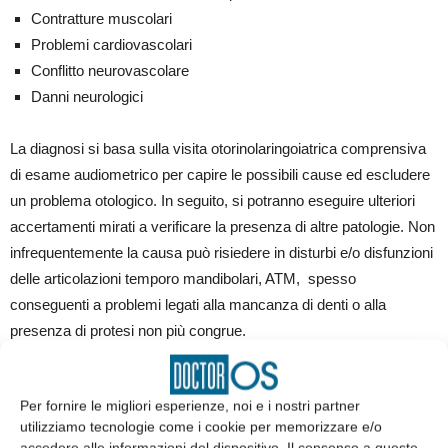
Contratture muscolari
Problemi cardiovascolari
Conflitto neurovascolare
Danni neurologici
La diagnosi si basa sulla visita otorinolaringoiatrica comprensiva
di esame audiometrico per capire le possibili cause ed escludere
un problema otologico. In seguito, si potranno eseguire ulteriori
accertamenti mirati a verificare la presenza di altre patologie. Non
infrequentemente la causa può risiedere in disturbi e/o disfunzioni
delle articolazioni temporo mandibolari, ATM, spesso
conseguenti a problemi legati alla mancanza di denti o alla
presenza di protesi non più congrue.
In questi casi, una volta escluse con certezza possibili altre
Per fornire le migliori esperienze, noi e i nostri partner
cause mediche, il trattamento può essere di competenza della
utilizziamo tecnologie come i cookie per memorizzare e/o
Gnatologia e dello Gnatologo, specifica branca
accedere alle informazioni del dispositivo. Il consenso a queste