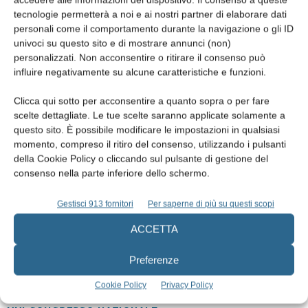
dell’Odontostomatologia , che si occupa di diagnosi e terapia delle
tecnologie permetterà a noi e ai nostri partner di elaborare dati
patologie e disfunzioni delle ATM. In caso soffriate di acufene di
personali come il comportamento durante la navigazione o gli ID
univoci su questo sito e di mostrare annunci (non)
cui non siete riusciti a risalire a cause di origine strettamente
personalizzati. Non acconsentire o ritirare il consenso può
medica ed otologica, una accurata visita dal Vs. Dentista di
influire negativamente su alcune caratteristiche e funzioni.
fiducia, può essere determinante per poter risolvere questa
fastidiosa e nei casi più gravi invalidante patologia.
Clicca qui sotto per acconsentire a quanto sopra o per fare
scelte dettagliate. Le tue scelte saranno applicate solamente a
questo sito. È possibile modificare le impostazioni in qualsiasi
momento, compreso il ritiro del consenso, utilizzando i pulsanti
della Cookie Policy o cliccando sul pulsante di gestione del
consenso nella parte inferiore dello schermo.
Gestisci 913 fornitori
Per saperne di più su questi scopi
ACCETTA
Preferenze
Cookie Policy
Privacy Policy