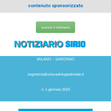
contenuto sponsorizzato
scarica il notiziario
MILANO – SARONNO
segreteria@sirioradiologiadentale.it
n. 1 gennaio 2024