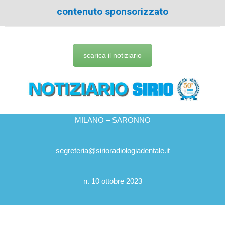
contenuto sponsorizzato
scarica il notiziario
MILANO – SARONNO
segreteria@sirioradiologiadentale.it
n. 10 ottobre 2023