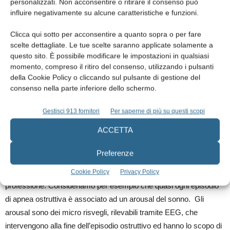
personalizzati. Non acconsentire o ritirare il consenso può
L’Odontoiatra ormai è considerato una figura professionale
influire negativamente su alcune caratteristiche e funzioni.
importante per la diagnosi ed il trattamento del russamento e delle
Clicca qui sotto per acconsentire a quanto sopra o per fare
apnee ostruttive del sonno, definite anche OSA oppure OSAS. La
scelte dettagliate. Le tue scelte saranno applicate solamente a
cura avviene in modo efficace tramite un apparecchio di
questo sito. È possibile modificare le impostazioni in qualsiasi
avanzamento mandibolare definito MAD. Questo apparecchio è
momento, compreso il ritiro del consenso, utilizzando i pulsanti
della Cookie Policy o cliccando sul pulsante di gestione del
considerato prima scelta nel trattamento del russamento
consenso nella parte inferiore dello schermo.
semplice e delle OSA lievi e moderate. Per quanto riguarda le
OSA gravi la prima scelta di trattamento è considerata la CPAP,
Gestisci 913 fornitori
Per saperne di più su questi scopi
un ventilatore a pressione positiva di aria, mentre il MAD è
ACCETTA
considerato la seconda scelta riservata ai pazienti che non
possono usare o non vogliano usare la CPAP. Però la gestione
Preferenze
dei pazienti affetti da questi disturbi rappresenta per l’Odontoiatra
anche una sfida per qualificare dal punto di vista medico la propria
Cookie Policy
Privacy Policy
professione. Consideriamo per esempio che quasi ogni episodio
di apnea ostruttiva è associato ad un arousal del sonno. Gli
arousal sono dei micro risvegli, rilevabili tramite EEG, che
intervengono alla fine dell’episodio ostruttivo ed hanno lo scopo di