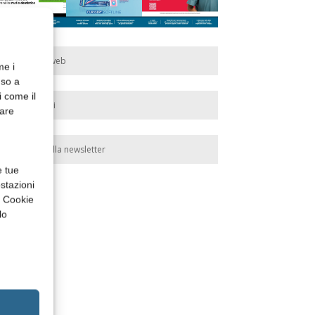
Edicola web
me i
nso a
i come il
Abbonati
rare
Iscriviti alla newsletter
e tue
stazioni
a Cookie
lo