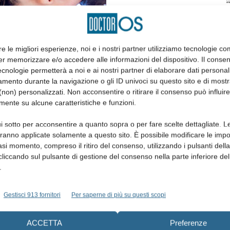
re le migliori esperienze, noi e i nostri partner utilizziamo tecnologie co
er memorizzare e/o accedere alle informazioni del dispositivo. Il conse
cnologie permetterà a noi e ai nostri partner di elaborare dati personal
mento durante la navigazione o gli ID univoci su questo sito e di most
non) personalizzati. Non acconsentire o ritirare il consenso può influire
mente su alcune caratteristiche e funzioni.
i sotto per acconsentire a quanto sopra o per fare scelte dettagliate. L
aranno applicate solamente a questo sito. È possibile modificare le impo
asi momento, compreso il ritiro del consenso, utilizzando i pulsanti dell
cliccando sul pulsante di gestione del consenso nella parte inferiore del
.
Gestisci 913 fornitori
Per saperne di più su questi scopi
ACCETTA
Preferenze