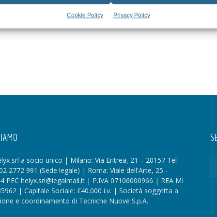
Cookie Policy
Privacy Policy
SIAMO
SE
lyx srl a socio unico | Milano: Via Eritrea, 21 – 20157 Tel
02 2772 991 (Sede legale) | Roma: Viale dell'Arte, 25 -
4 PEC helyx.srl@legalmail.it | P.IVA 07106000966 | REA MI
35962 | Capitale Sociale: €40.000 i.v. | Società soggetta a
zione e coordinamento di Tecniche Nuove S.p.A.