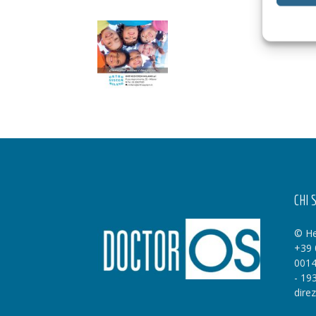
CHI 
© He
+39 
0014
- 19
dire