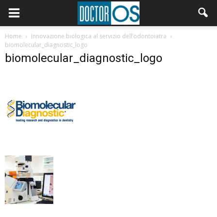
Home
Innovazione biologica al servizio dell’odontoiatra
biomolecular_diagnostic_logo
biomolecular_diagnostic_logo