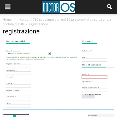
Home
Invio per il 730 precompilato: un730 precompilatoa soluzione a
portata di tutti
registrazione
registrazione