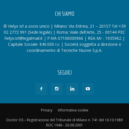
CHI SIAMO
© Helyx srl a socio unico | Milano: Via Eritrea, 21 – 20157 Tel +39
02 2772 991 (Sede legale) | Roma: Viale dell'Arte, 25 - 00144 PEC
helyx.srl@legalmail.it | P.IVA 07106000966 | REA MI - 1935962 |
Capitale Sociale: €40.000 i.v. | Società soggetta a direzione e
coordinamento di Tecniche Nuove S.p.A.
SEGUICI
Privacy
Informativa cookie
Doctor OS – Registrazione del Tribunale di Milano n. 741 del 16.10.1989
ROC 1946 - 26.09.2001