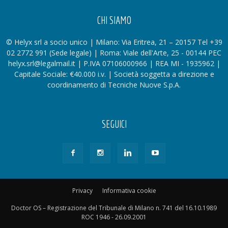
CHI SIAMO
© Helyx srl a socio unico | Milano: Via Eritrea, 21 – 20157 Tel +39
02 2772 991 (Sede legale) | Roma: Viale dell'Arte, 25 - 00144 PEC
helyx.srl@legalmail.it | P.IVA 07106000966 | REA MI - 1935962 |
Capitale Sociale: €40.000 i.v. | Società soggetta a direzione e
coordinamento di Tecniche Nuove S.p.A.
SEGUICI
Privacy
Informativa cookie
Doctor OS – Registrazione del Tribunale di Milano n. 741 del 16.10.1989
ROC 1946 - 26.09.2001