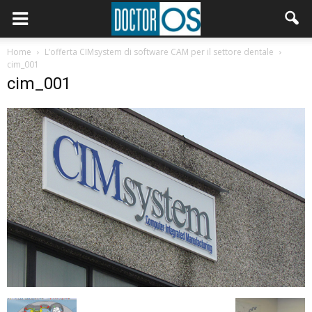
Home
L’offerta CIMsystem di software CAM per il settore dentale
cim_001
cim_001