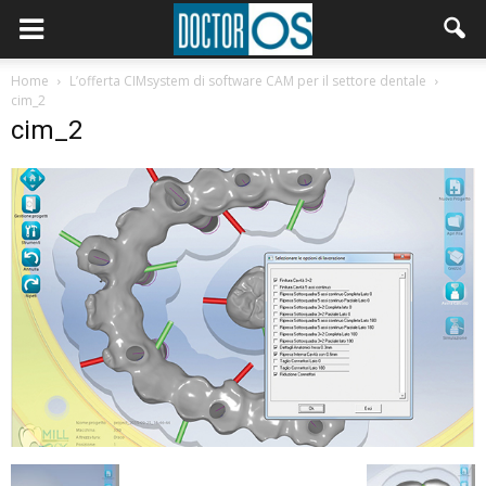
Home
L’offerta CIMsystem di software CAM per il settore dentale
cim_2
cim_2