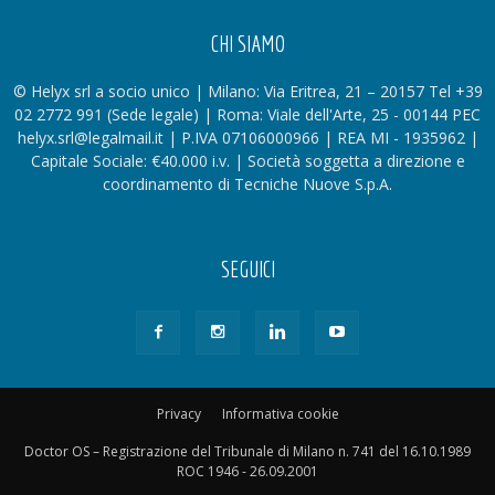
CHI SIAMO
© Helyx srl a socio unico | Milano: Via Eritrea, 21 – 20157 Tel +39
02 2772 991 (Sede legale) | Roma: Viale dell'Arte, 25 - 00144 PEC
helyx.srl@legalmail.it | P.IVA 07106000966 | REA MI - 1935962 |
Capitale Sociale: €40.000 i.v. | Società soggetta a direzione e
coordinamento di Tecniche Nuove S.p.A.
SEGUICI
Privacy
Informativa cookie
Doctor OS – Registrazione del Tribunale di Milano n. 741 del 16.10.1989
ROC 1946 - 26.09.2001