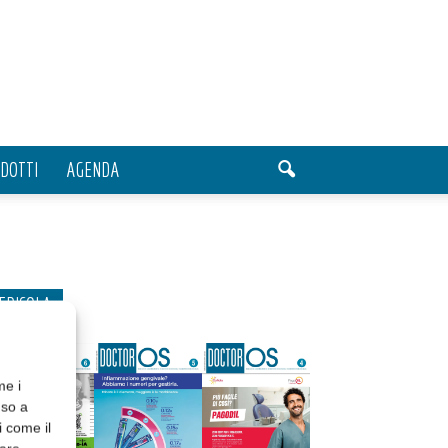
DOTTI
AGENDA
EDICOLA
me i
nso a
i come il