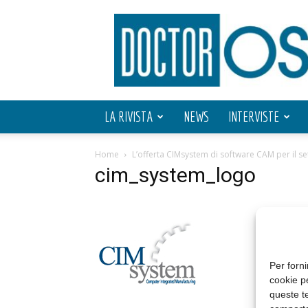
Doctor
OS
LA RIVISTA
NEWS
INTERVISTE
Home
L’offerta CIMsystem di software CAM per il se
cim_system_logo
Per forni
cookie p
queste te