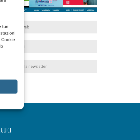
rare
e tue
Edicola web
stazioni
a Cookie
lo
Abbonati
Iscriviti alla newsletter
GUICI