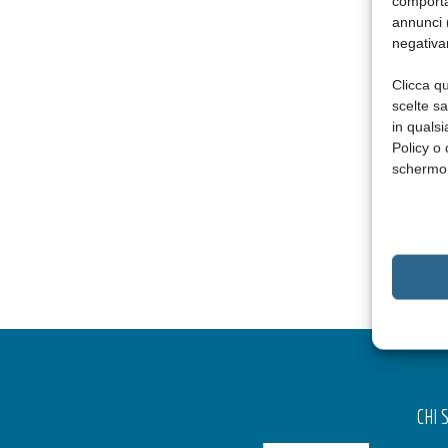
comporta
annunci (
negativa
Clicca qu
scelte s
in qualsi
Policy o 
schermo
CHI 