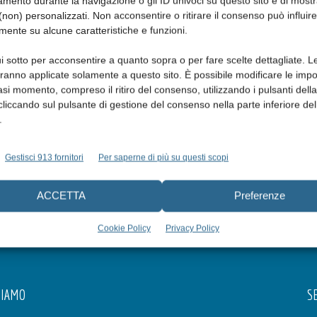
mento durante la navigazione o gli ID univoci su questo sito e di most
non) personalizzati. Non acconsentire o ritirare il consenso può influire
mente su alcune caratteristiche e funzioni.
i sotto per acconsentire a quanto sopra o per fare scelte dettagliate. L
aranno applicate solamente a questo sito. È possibile modificare le impo
asi momento, compreso il ritiro del consenso, utilizzando i pulsanti dell
cliccando sul pulsante di gestione del consenso nella parte inferiore del
.
Gestisci 913 fornitori
Per saperne di più su questi scopi
ACCETTA
Preferenze
Cookie Policy
Privacy Policy
SIAMO
SE