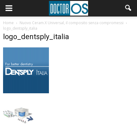
Home
Nuovo Ceram.X Universal, il composito senza compromessi
logo_dentsply_italia
logo_dentsply_italia