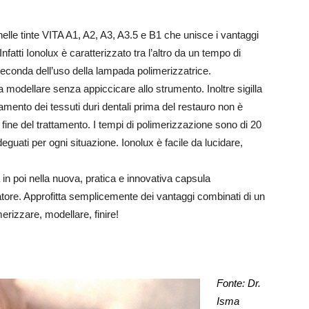
elle tinte VITA A1, A2, A3, A3.5 e B1 che unisce i vantaggi
fatti Ionolux è caratterizzato tra l’altro da un tempo di
seconda dell’uso della lampada polimerizzatrice.
a modellare senza appiccicare allo strumento. Inoltre sigilla
namento dei tessuti duri dentali prima del restauro non è
ine del trattamento. I tempi di polimerizzazione sono di 20
guati per ogni situazione. Ionolux è facile da lucidare,
 in poi nella nuova, pratica e innovativa capsula
atore. Approfitta semplicemente dei vantaggi combinati di un
erizzare, modellare, finire!
Fonte: Dr.
Isma