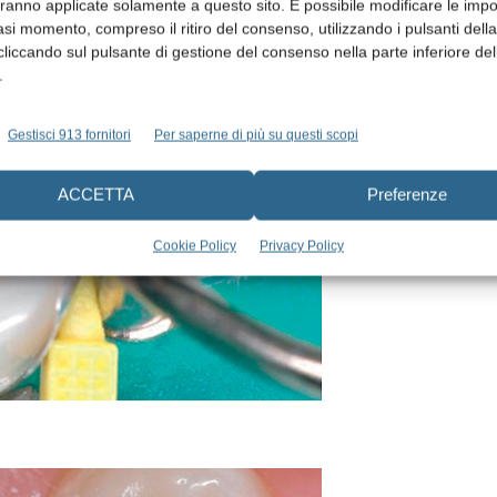
aranno applicate solamente a questo sito. È possibile modificare le impo
Fonte:
asi momento, compreso il ritiro del consenso, utilizzando i pulsanti dell
Prof.
cliccando sul pulsante di gestione del consenso nella parte inferiore del
Hervé
.
Tassery,
MCU-PH,
Gestisci 913 fornitori
Per saperne di più su questi scopi
facoltà per
ACCETTA
Preferenze
Cookie Policy
Privacy Policy