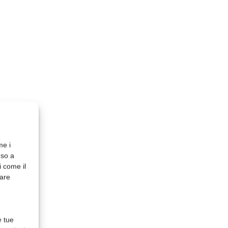
me i
nso a
i come il
rare
e tue