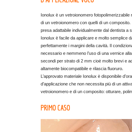
Ionolux è un vetroionomero fotopolimerizzabile n
di un vetroionomero con quelli di un composito. In
presa adattabile individualmente dal dentista a 
Ionolux è facile da applicare e molto semplice d
perfettamente i margini della cavità. Il condizio
necessario e nemmeno l’uso di una vernice alla f
secondi per strato di 2 mm cioè molto brevi e ade
altamente biocompatibile e rilascia fluoruro.
L’approvato materiale Ionolux è disponibile d’ora
d’applicazione che non necessita più di un attiv
vetroionomero e di un composito: otturare, polim
PRIMO CASO