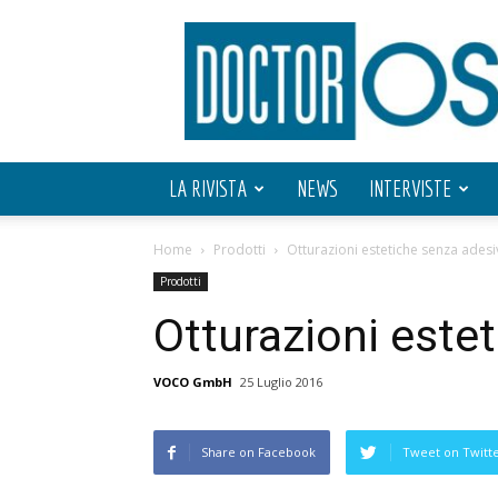
Doctor
OS
LA RIVISTA
NEWS
INTERVISTE
Home
Prodotti
Otturazioni estetiche senza adesi
Prodotti
Otturazioni este
VOCO GmbH
25 Luglio 2016
Share on Facebook
Tweet on Twitt