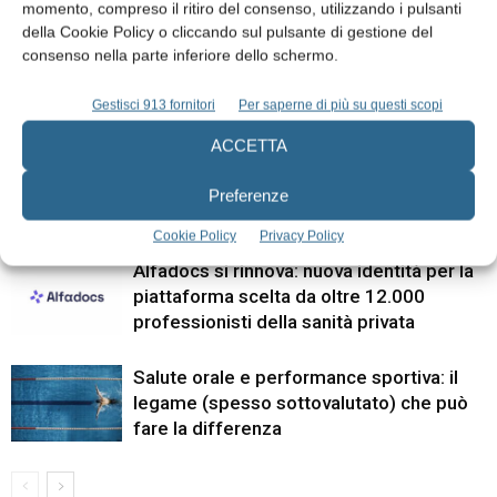
momento, compreso il ritiro del consenso, utilizzando i pulsanti
della Cookie Policy o cliccando sul pulsante di gestione del
consenso nella parte inferiore dello schermo.
ARTICOLI CORRELATI
ALTRI ARTICOLI DALLO STESSO AUTORE
Gestisci 913 fornitori
Per saperne di più su questi scopi
ACCETTA
Lo studio odontoiatrico nell’era dell’AI.
Chiave competitiva o rischio nascosto?
Preferenze
Cookie Policy
Privacy Policy
Alfadocs si rinnova: nuova identità per la
piattaforma scelta da oltre 12.000
professionisti della sanità privata
Salute orale e performance sportiva: il
legame (spesso sottovalutato) che può
fare la differenza