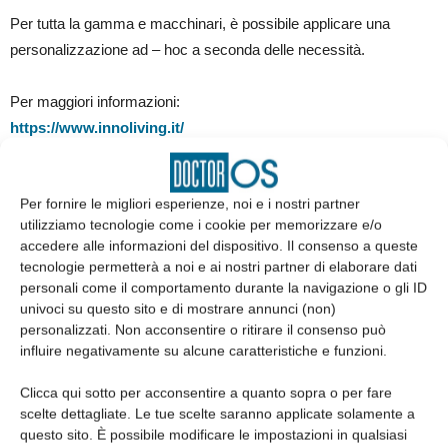
Per tutta la gamma e macchinari, è possibile applicare una
personalizzazione ad – hoc a seconda delle necessità.
Per maggiori informazioni:
https://www.innoliving.it/
Per fornire le migliori esperienze, noi e i nostri partner
utilizziamo tecnologie come i cookie per memorizzare e/o
accedere alle informazioni del dispositivo. Il consenso a queste
tecnologie permetterà a noi e ai nostri partner di elaborare dati
personali come il comportamento durante la navigazione o gli ID
univoci su questo sito e di mostrare annunci (non)
personalizzati. Non acconsentire o ritirare il consenso può
Articolo precedente
Articolo successivo
influire negativamente su alcune caratteristiche e funzioni.
La semplificazione delle
L’engagement digitale nella
procedure chirurgiche nella
sanità: un’opportunità per
Clicca qui sotto per acconsentire a quanto sopra o per fare
rigenerazione dei tessuti
distinguersi
scelte dettagliate. Le tue scelte saranno applicate solamente a
parodontali e perimplantari
questo sito. È possibile modificare le impostazioni in qualsiasi