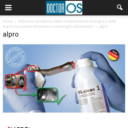
Home
Riduzione simultanea della contaminazione biologica e delle
avarie meccaniche di turbine e contrangoli odontoiatrici
alpro
alpro