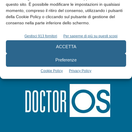
questo sito. È possibile modificare le impostazioni in qualsiasi
momento, compreso il ritiro del consenso, utilizzando i pulsanti
Abbonati
della Cookie Policy o cliccando sul pulsante di gestione del
consenso nella parte inferiore dello schermo.
Iscriviti alla newsletter
Gestisci 913 fornitori
Per saperne di più su questi scopi
ACCETTA
Preferenze
Cookie Policy
Privacy Policy