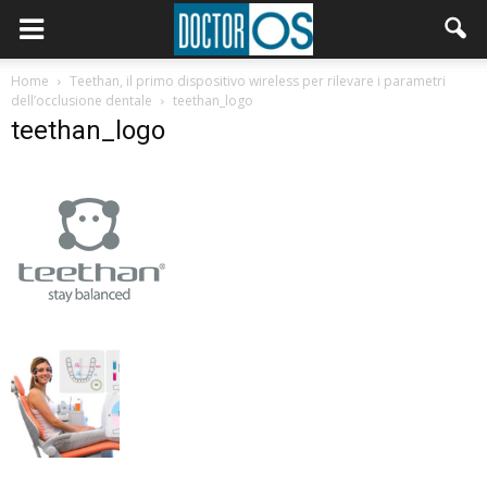
Home
Teethan, il primo dispositivo wireless per rilevare i parametri
dell’occlusione dentale
teethan_logo
teethan_logo