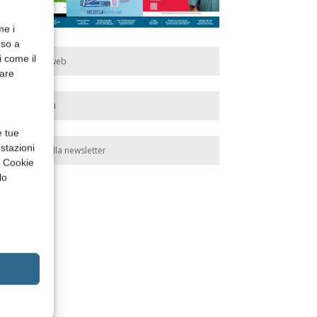
me i
nso a
i come il
Edicola web
rare
Abbonati
e tue
stazioni
Iscriviti alla newsletter
a Cookie
lo