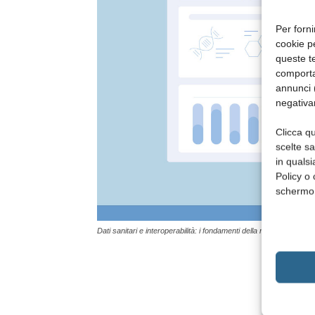
Per forni
cookie p
queste te
comporta
annunci (
negativa
Clicca qu
scelte s
in qualsi
Policy o 
schermo
Dati sanitari e interoperabilità: i fondamenti della nuova sanità dig