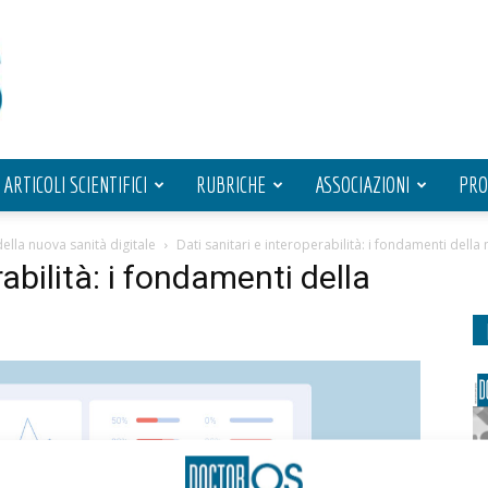
ARTICOLI SCIENTIFICI
RUBRICHE
ASSOCIAZIONI
PRO
della nuova sanità digitale
Dati sanitari e interoperabilità: i fondamenti della 
rabilità: i fondamenti della