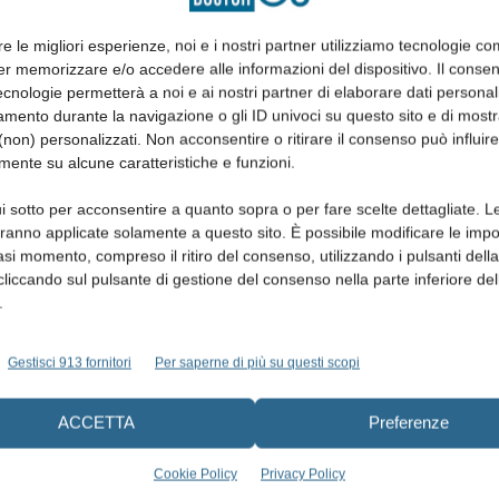
re le migliori esperienze, noi e i nostri partner utilizziamo tecnologie co
er memorizzare e/o accedere alle informazioni del dispositivo. Il conse
cnologie permetterà a noi e ai nostri partner di elaborare dati personal
mento durante la navigazione o gli ID univoci su questo sito e di most
non) personalizzati. Non acconsentire o ritirare il consenso può influire
mente su alcune caratteristiche e funzioni.
i sotto per acconsentire a quanto sopra o per fare scelte dettagliate. L
aranno applicate solamente a questo sito. È possibile modificare le impo
asi momento, compreso il ritiro del consenso, utilizzando i pulsanti dell
cliccando sul pulsante di gestione del consenso nella parte inferiore del
.
Gestisci 913 fornitori
Per saperne di più su questi scopi
itale
ACCETTA
Preferenze
Cookie Policy
Privacy Policy