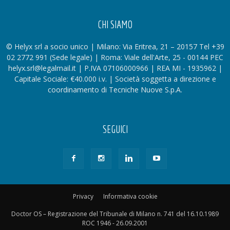
CHI SIAMO
© Helyx srl a socio unico | Milano: Via Eritrea, 21 – 20157 Tel +39
02 2772 991 (Sede legale) | Roma: Viale dell'Arte, 25 - 00144 PEC
helyx.srl@legalmail.it | P.IVA 07106000966 | REA MI - 1935962 |
Capitale Sociale: €40.000 i.v. | Società soggetta a direzione e
coordinamento di Tecniche Nuove S.p.A.
SEGUICI
Privacy
Informativa cookie
Doctor OS – Registrazione del Tribunale di Milano n. 741 del 16.10.1989
ROC 1946 - 26.09.2001