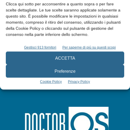
Clicca qui sotto per acconsentire a quanto sopra o per fare
scelte dettagliate. Le tue scelte saranno applicate solamente a
questo sito. È possibile modificare le impostazioni in qualsiasi
Edicola web
momento, compreso il ritiro del consenso, utilizzando i pulsanti
della Cookie Policy o cliccando sul pulsante di gestione del
consenso nella parte inferiore dello schermo.
Abbonati
Gestisci 913 fornitori
Per saperne di più su questi scopi
Iscriviti alla newsletter
ACCETTA
Preferenze
Cookie Policy
Privacy Policy