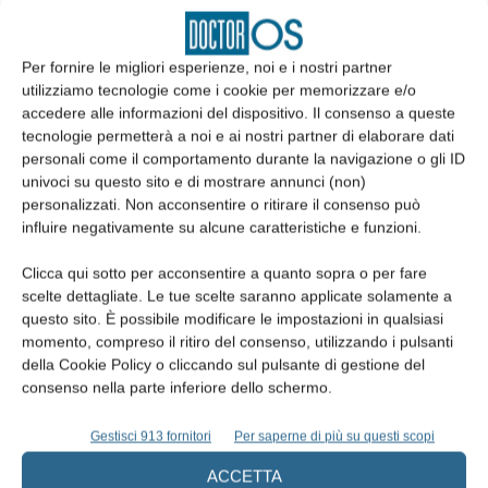
coerenti con l’attività professionale svolta, non determineranno
alcun motivo di sospetto.
Per fornire le migliori esperienze, noi e i nostri partner
Di contro potrà esservi un motivo di sospetto che potrebbe
utilizziamo tecnologie come i cookie per memorizzare e/o
coinvolgere anche il paziente del professionista qualora la
accedere alle informazioni del dispositivo. Il consenso a queste
tecnologie permetterà a noi e ai nostri partner di elaborare dati
questione, sia per il profilo soggettivo del paziente che per le
personali come il comportamento durante la navigazione o gli ID
modalità o la reiterazione dei pagamenti effettuati con tali tagli di
univoci su questo sito e di mostrare annunci (non)
banconote, meriti una segnalazione agli organismi competenti per
personalizzati. Non acconsentire o ritirare il consenso può
gli opportuni approfondimenti. Non sussistono, di contro, questioni
influire negativamente su alcune caratteristiche e funzioni.
di carattere fiscale diverse da quelle che possono coinvolgere i
Clicca qui sotto per acconsentire a quanto sopra o per fare
versamenti di denaro contate con tagli inferiori.
scelte dettagliate. Le tue scelte saranno applicate solamente a
questo sito. È possibile modificare le impostazioni in qualsiasi
momento, compreso il ritiro del consenso, utilizzando i pulsanti
della Cookie Policy o cliccando sul pulsante di gestione del
consenso nella parte inferiore dello schermo.
Gestisci 913 fornitori
Per saperne di più su questi scopi
ACCETTA