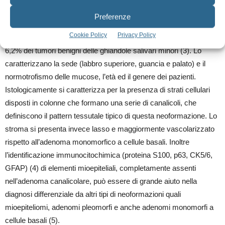
DISCUSSIONE
Preferenze
L’adenoma canalicolare è una neoformazione asintomatica, a
Cookie Policy
Privacy Policy
lento accrescimento, la cui diagnosi è istologica e rappresenta il
6,2% dei tumori benigni delle ghiandole salivari minori (3). Lo
caratterizzano la sede (labbro superiore, guancia e palato) e il
normotrofismo delle mucose, l’età ed il genere dei pazienti.
Istologicamente si caratterizza per la presenza di strati cellulari
disposti in colonne che formano una serie di canalicoli, che
definiscono il pattern tessutale tipico di questa neoformazione. Lo
stroma si presenta invece lasso e maggiormente vascolarizzato
rispetto all’adenoma monomorfico a cellule basali. Inoltre
l’identificazione immunocitochimica (proteina S100, p63, CK5/6,
GFAP) (4) di elementi mioepiteliali, completamente assenti
nell’adenoma canalicolare, può essere di grande aiuto nella
diagnosi differenziale da altri tipi di neoformazioni quali
mioepiteliomi, adenomi pleomorfi e anche adenomi monomorfi a
cellule basali (5).