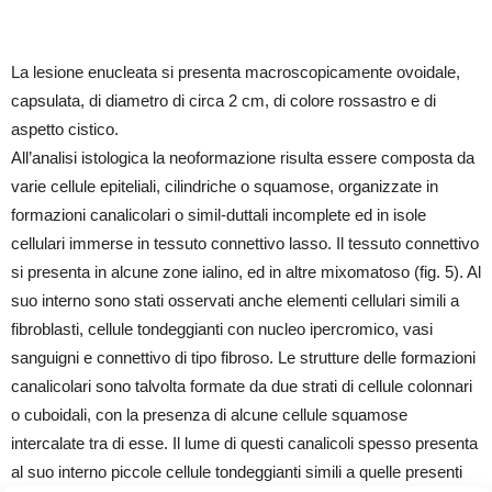
La lesione enucleata si presenta macroscopicamente ovoidale,
capsulata, di diametro di circa 2 cm, di colore rossastro e di
aspetto cistico.
All’analisi istologica la neoformazione risulta essere composta da
varie cellule epiteliali, cilindriche o squamose, organizzate in
formazioni canalicolari o simil-duttali incomplete ed in isole
cellulari immerse in tessuto connettivo lasso. Il tessuto connettivo
si presenta in alcune zone ialino, ed in altre mixomatoso (fig. 5). Al
suo interno sono stati osservati anche elementi cellulari simili a
fibroblasti, cellule tondeggianti con nucleo ipercromico, vasi
sanguigni e connettivo di tipo fibroso. Le strutture delle formazioni
canalicolari sono talvolta formate da due strati di cellule colonnari
o cuboidali, con la presenza di alcune cellule squamose
intercalate tra di esse. Il lume di questi canalicoli spesso presenta
al suo interno piccole cellule tondeggianti simili a quelle presenti