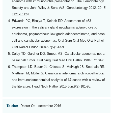
adenoma with immunoprofile presenntation. The Gerodontology
Society and John Wiley & Sons A/S, Gerodontology 2012; 29: E
1121-E1124.
Edwards PC, Bhuiya T, Kelsch RD. Assesment of p63
expression in the salivary gland neoplasms adenoid cystic
carcinoma, polymorphous low grade adenocarcinoma, and basal
cell and canalicular adenomas. Oral Surg Oral Med Oral Pathol
Oral Radiol Endod 2004;97(5):613-9.
Daley TD, Gardner DG, Smout MS. Canalicular adenoma: not a
basal cell tumor. Oral Surg Oral Med Oral Pathol 1984;57:181-8.
Thompson LD, Bauer JL, Chiosea S, McHugh JB, Seethala RR,
Miettinen M, Müller S. Canalicular adenoma: a clinicopathologic
and immunohistochemical analysis of 67 cases with a review of
the literature. Head Neck Pathol 2015 Jun;9(2):181-95.
To cite:
Doctor Os - settembre 2016