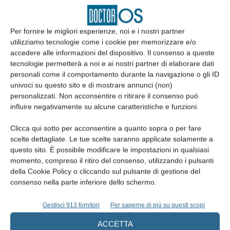
nel connettivo, e precedentemente descritte.
Per fornire le migliori esperienze, noi e i nostri partner
utilizziamo tecnologie come i cookie per memorizzare e/o
accedere alle informazioni del dispositivo. Il consenso a queste
tecnologie permetterà a noi e ai nostri partner di elaborare dati
personali come il comportamento durante la navigazione o gli ID
univoci su questo sito e di mostrare annunci (non)
Fig. 5 La ferita chirurgica suturata con filo
Fig. 6 Guarigione del sito chirurgico a 15
personalizzati. Non acconsentire o ritirare il consenso può
4/0 riassorbibile.
giorni.
influire negativamente su alcune caratteristiche e funzioni.
Clicca qui sotto per acconsentire a quanto sopra o per fare
scelte dettagliate. Le tue scelte saranno applicate solamente a
questo sito. È possibile modificare le impostazioni in qualsiasi
momento, compreso il ritiro del consenso, utilizzando i pulsanti
della Cookie Policy o cliccando sul pulsante di gestione del
consenso nella parte inferiore dello schermo.
Fig. 7 Guarigione a 60 giorni.
Gestisci 913 fornitori
Per saperne di più su questi scopi
ACCETTA