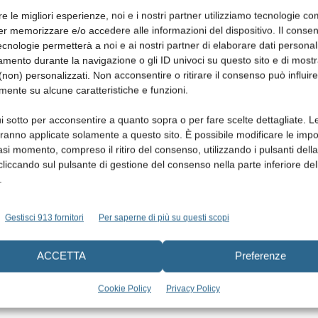
re le migliori esperienze, noi e i nostri partner utilizziamo tecnologie co
er memorizzare e/o accedere alle informazioni del dispositivo. Il conse
cnologie permetterà a noi e ai nostri partner di elaborare dati personal
mento durante la navigazione o gli ID univoci su questo sito e di most
non) personalizzati. Non acconsentire o ritirare il consenso può influire
mente su alcune caratteristiche e funzioni.
i sotto per acconsentire a quanto sopra o per fare scelte dettagliate. L
aranno applicate solamente a questo sito. È possibile modificare le impo
asi momento, compreso il ritiro del consenso, utilizzando i pulsanti dell
cliccando sul pulsante di gestione del consenso nella parte inferiore del
.
Gestisci 913 fornitori
Per saperne di più su questi scopi
ACCETTA
Preferenze
Cookie Policy
Privacy Policy