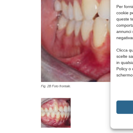
Per forni
cookie p
queste te
comporta
annunci (
negativa
Clicca qu
scelte s
in qualsi
Policy o 
schermo
Fig. 2B Foto frontale.