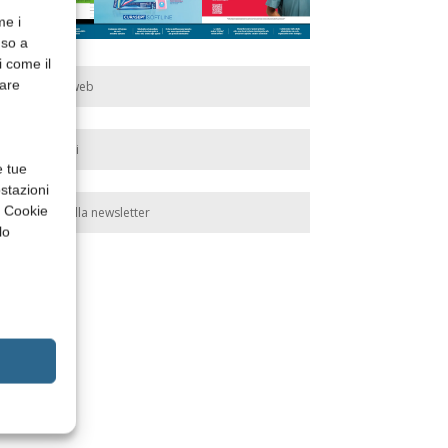
me i
nso a
i come il
rare
Edicola web
Abbonati
e tue
stazioni
a Cookie
Iscriviti alla newsletter
lo