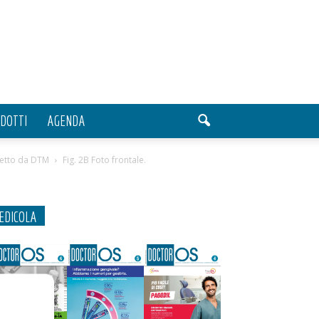
DOTTI
AGENDA
ffetto da DTM
Fig. 2B Foto frontale.
EDICOLA