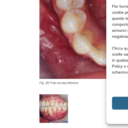
Per forni
cookie p
queste te
comporta
annunci (
negativa
Clicca qu
scelte s
in qualsi
Policy o 
schermo
Fig. 2D Foto arcata inferiore.