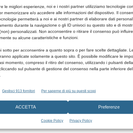
re le migliori esperienze, noi e i nostri partner utilizziamo tecnologie co
er memorizzare e/o accedere alle informazioni del dispositivo. Il conse
cnologie permetterà a noi e ai nostri partner di elaborare dati personal
mento durante la navigazione o gli ID univoci su questo sito e di most
non) personalizzati. Non acconsentire o ritirare il consenso può influire
mente su alcune caratteristiche e funzioni.
i sotto per acconsentire a quanto sopra o per fare scelte dettagliate. L
aranno applicate solamente a questo sito. È possibile modificare le impo
asi momento, compreso il ritiro del consenso, utilizzando i pulsanti dell
cliccando sul pulsante di gestione del consenso nella parte inferiore del
.
Gestisci 913 fornitori
Per saperne di più su questi scopi
ACCETTA
Preferenze
Cookie Policy
Privacy Policy