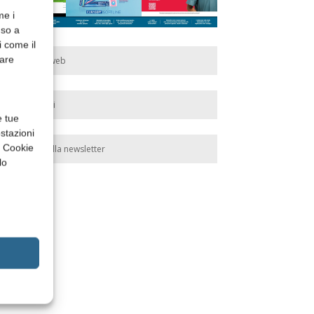
me i
nso a
i come il
rare
Edicola web
Abbonati
e tue
stazioni
a Cookie
Iscriviti alla newsletter
lo