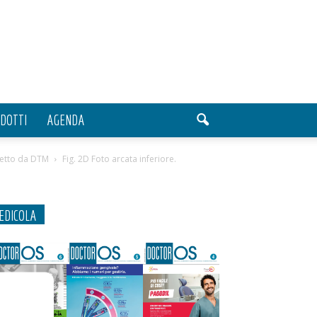
DOTTI
AGENDA
ffetto da DTM
Fig. 2D Foto arcata inferiore.
EDICOLA