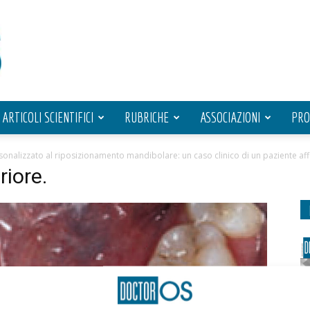
ARTICOLI SCIENTIFICI
RUBRICHE
ASSOCIAZIONI
PRO
rsonalizzato al riposizionamento mandibolare: un caso clinico di un paziente a
riore.