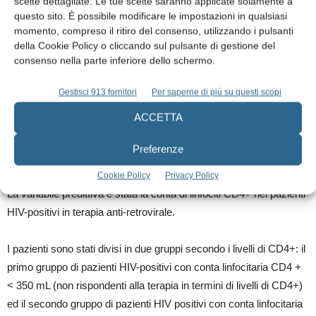
scelte dettagliate. Le tue scelte saranno applicate solamente a
età dei pazienti < 18 anni;
questo sito. È possibile modificare le impostazioni in qualsiasi
pazienti con severa immunocompromissione ed elevata
momento, compreso il ritiro del consenso, utilizzando i pulsanti
della Cookie Policy o cliccando sul pulsante di gestione del
ricorrenza di infezioni opportunistiche;
consenso nella parte inferiore dello schermo.
conta CD4+ <200 cell/mL (AIDS);
non in terapia anti-retrovirale;
Gestisci 913 fornitori
Per saperne di più su questi scopi
diabete scompensato;
ACCETTA
pazienti non collaboranti.
Preferenze
Variabili dello studio
Cookie Policy
Privacy Policy
La variabile predittiva è stata la conta di linfociti CD4+ nei pazienti
HIV-positivi in terapia anti-retrovirale.
I pazienti sono stati divisi in due gruppi secondo i livelli di CD4+: il
primo gruppo di pazienti HIV-positivi con conta linfocitaria CD4 +
< 350 mL (non rispondenti alla terapia in termini di livelli di CD4+)
ed il secondo gruppo di pazienti HIV positivi con conta linfocitaria