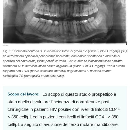
Fig. 1 L'elemento dentario 38 in inclusione totale di grado IIIc (class. Pell & Gregory) (31)
ha determinato episodi di pericoronite ricorrente, con dolore spontaneo e difficoltà di
apertura del cavo orale, viene perciò estratto. Con le stesse indicazioni viene estratto
l'elemento 48 in semiinclusione ossea di grado IIb (class. Pell & Gregory). Per lo stretto
rapporto con il NAI (nervo alveolare inferiore) degli elementi si richiede esame
radiologico TC (tomografia computerizzata).
Lo scopo di questo studio prospettico è
Scopo del lavoro:
stato quello di valutare l’incidenza di complicanze post-
chirurgiche in pazienti HIV positivi con livelli di linfociti CD4+
< 350 cell/µL ed in pazienti con livelli di linfociti CD4+ > 350
cell/µL a seguito di avulsione del terzo molare mandibolare.