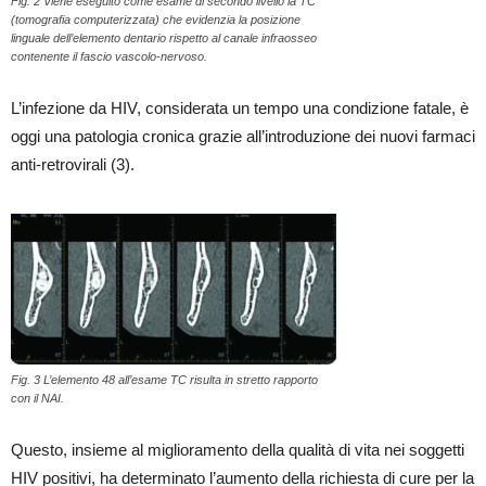
Fig. 2 Viene eseguito come esame di secondo livello la TC
(tomografia computerizzata) che evidenzia la posizione
linguale dell’elemento dentario rispetto al canale infraosseo
contenente il fascio vascolo-nervoso.
L’infezione da HIV, considerata un tempo una condizione fatale, è
oggi una patologia cronica grazie all’introduzione dei nuovi farmaci
anti-retrovirali (3).
Fig. 3 L’elemento 48 all’esame TC risulta in stretto rapporto
con il NAI.
Questo, insieme al miglioramento della qualità di vita nei soggetti
HIV positivi, ha determinato l’aumento della richiesta di cure per la