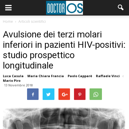
Home
Articoli scientifici
Avulsione dei terzi molari
inferiori in pazienti HIV-positivi:
studio prospettico
longitudinale
Luca Casula
,
Maria Chiara Francia
,
Paolo Capparè
,
Raffaele Vinci
e
Mario Piro
13 Novembre 2018