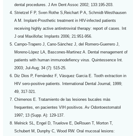
dental procedures. J Am Dent Assoc 2002; 133:195-203.
Strietzel F P, Sven Rothe S,Reichart P A, Schmidt-Westhausen
A M. Implant-Prosthetic treatment in HIV-infected patients
receiving highly active antiretroviral therapy: report of cases. Int
J oral Maxillofac Implants 2006; 21:951-956.
Campo-Trapero J, Cano-Sànchez J, del Romero-Guerrero J,
Moreno-Lòpez LA, Bascones-Martinez A. Dental menagement of
patients with human immunodefiency virus. Quintessence Int.
2003; Jul-Aug; 34 (7): 515-25.
Diz Dios P, Fernàndez F, Vàsquez Garcia E. Tooth extraction in
HIV sero-positive patients. International Dental Journal, 1999;
49, 317-321.
Chimenos E. Tratamiento de las lesiones bucales màs
frequentes, en pacientes VIH positivos. Av Odontoestomatol
1997; 13 (Supp. A): 129-137.
Melnick SL, Engel D, Truelove E, DeRouen T, Morton T,
Schubert M, Dunphy C, Wood RW. Oral mucosal lesions: