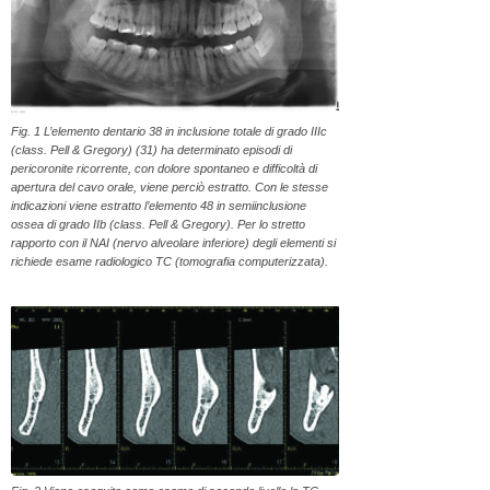
Fig. 1 L’elemento dentario 38 in inclusione totale di grado IIIc
(class. Pell & Gregory) (31) ha determinato episodi di
pericoronite ricorrente, con dolore spontaneo e difficoltà di
apertura del cavo orale, viene perciò estratto. Con le stesse
indicazioni viene estratto l’elemento 48 in semiinclusione
ossea di grado IIb (class. Pell & Gregory). Per lo stretto
rapporto con il NAI (nervo alveolare inferiore) degli elementi si
richiede esame radiologico TC (tomografia computerizzata).