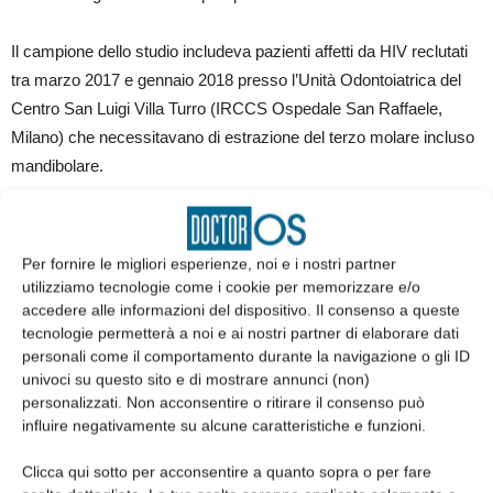
Il campione dello studio includeva pazienti affetti da HIV reclutati
tra marzo 2017 e gennaio 2018 presso l’Unità Odontoiatrica del
Centro San Luigi Villa Turro (IRCCS Ospedale San Raffaele,
Milano) che necessitavano di estrazione del terzo molare incluso
mandibolare.
I criteri di inclusione sono stati i seguenti:
Per fornire le migliori esperienze, noi e i nostri partner
pazienti HIV-positivi in terapia anti-retrovirale con conta dei
utilizziamo tecnologie come i cookie per memorizzare e/o
linfociti CD4+ > 200 cell/mL;
accedere alle informazioni del dispositivo. Il consenso a queste
tecnologie permetterà a noi e ai nostri partner di elaborare dati
indicazione all’estrazione del terzo molare incluso (protocollo
personali come il comportamento durante la navigazione o gli ID
chirurgico);
univoci su questo sito e di mostrare annunci (non)
ASA1 o ASA2;
personalizzati. Non acconsentire o ritirare il consenso può
buona igiene orale;
influire negativamente su alcune caratteristiche e funzioni.
classe II e III secondo classificazione Pell & Gregory (35).
Clicca qui sotto per acconsentire a quanto sopra o per fare
Criteri di esclusione: