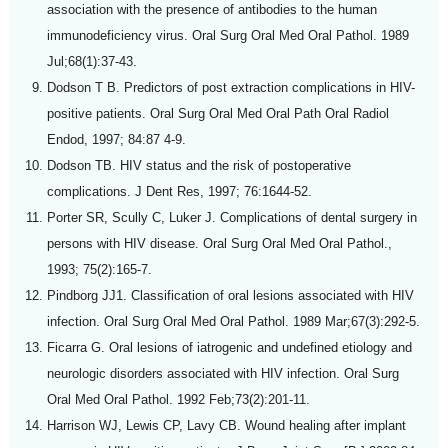
association with the presence of antibodies to the human
immunodeficiency virus. Oral Surg Oral Med Oral Pathol. 1989
Jul;68(1):37-43.
Dodson T B. Predictors of post extraction complications in HIV-
positive patients. Oral Surg Oral Med Oral Path Oral Radiol
Endod, 1997; 84:87 4-9.
Dodson TB. HIV status and the risk of postoperative
complications. J Dent Res, 1997; 76:1644-52.
Porter SR, Scully C, Luker J. Complications of dental surgery in
persons with HIV disease. Oral Surg Oral Med Oral Pathol.,
1993; 75(2):165-7.
Pindborg JJ1. Classification of oral lesions associated with HIV
infection. Oral Surg Oral Med Oral Pathol. 1989 Mar;67(3):292-5.
Ficarra G. Oral lesions of iatrogenic and undefined etiology and
neurologic disorders associated with HIV infection. Oral Surg
Oral Med Oral Pathol. 1992 Feb;73(2):201-11.
Harrison WJ, Lewis CP, Lavy CB. Wound healing after implant