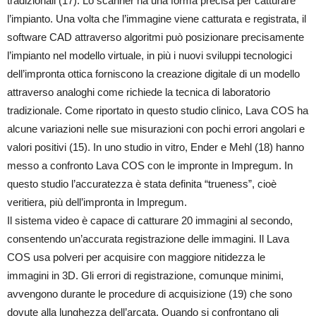
tradizionali (17). Lo scanner ha una forma precisa per catturare
l’impianto. Una volta che l’immagine viene catturata e registrata, il
software CAD attraverso algoritmi può posizionare precisamente
l’impianto nel modello virtuale, in più i nuovi sviluppi tecnologici
dell’impronta ottica forniscono la creazione digitale di un modello
attraverso analoghi come richiede la tecnica di laboratorio
tradizionale. Come riportato in questo studio clinico, Lava COS ha
alcune variazioni nelle sue misurazioni con pochi errori angolari e
valori positivi (15). In uno studio in vitro, Ender e Mehl (18) hanno
messo a confronto Lava COS con le impronte in Impregum. In
questo studio l’accuratezza è stata definita “trueness”, cioè
veritiera, più dell’impronta in Impregum.
Il sistema video è capace di catturare 20 immagini al secondo,
consentendo un’accurata registrazione delle immagini. Il Lava
COS usa polveri per acquisire con maggiore nitidezza le
immagini in 3D. Gli errori di registrazione, comunque minimi,
avvengono durante le procedure di acquisizione (19) che sono
dovute alla lunghezza dell’arcata. Quando si confrontano gli