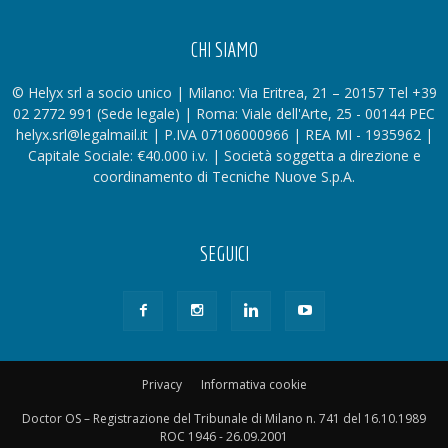
CHI SIAMO
© Helyx srl a socio unico | Milano: Via Eritrea, 21 – 20157 Tel +39
02 2772 991 (Sede legale) | Roma: Viale dell'Arte, 25 - 00144 PEC
helyx.srl@legalmail.it | P.IVA 07106000966 | REA MI - 1935962 |
Capitale Sociale: €40.000 i.v. | Società soggetta a direzione e
coordinamento di Tecniche Nuove S.p.A.
SEGUICI
Privacy
Informativa cookie
Doctor OS – Registrazione del Tribunale di Milano n. 741 del 16.10.1989
ROC 1946 - 26.09.2001