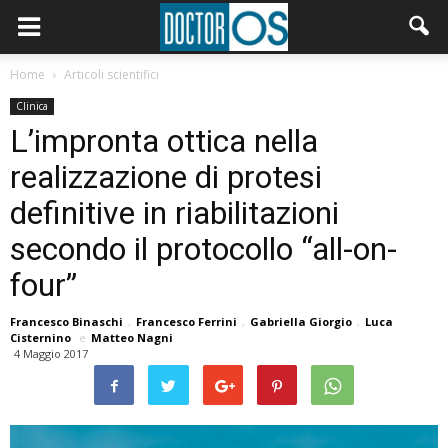
Home
Articoli scientifici
Clinica
L’impronta ottica nella
realizzazione di protesi
definitive in riabilitazioni
secondo il protocollo “all-on-
four”
Francesco Binaschi
,
Francesco Ferrini
,
Gabriella Giorgio
,
Luca
Cisternino
e
Matteo Nagni
4 Maggio 2017