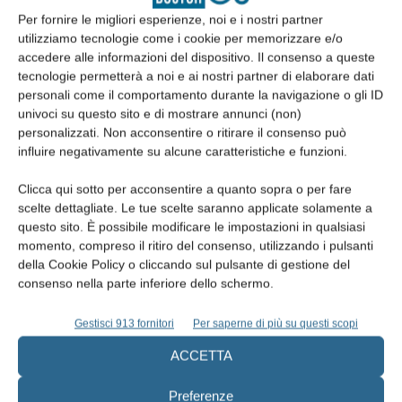
radiotrasparente intorno l’impianto, assenza di suppurazione e
Per fornire le migliori esperienze, noi e i nostri partner
dolore. Il successo protesico è stato valutato dall’assenza di
utilizziamo tecnologie come i cookie per memorizzare e/o
fratture della sovrastruttura in resina acrilica. La sopravvivenza
accedere alle informazioni del dispositivo. Il consenso a queste
implantare è stata definita come l’assenza di mobilità implantare,
tecnologie permetterà a noi e ai nostri partner di elaborare dati
personali come il comportamento durante la navigazione o gli ID
gonfiore, o dolore nel sito implantare al momento
univoci su questo sito e di mostrare annunci (non)
dell’esaminazione. Il successo implantare è stato definito come la
personalizzati. Non acconsentire o ritirare il consenso può
sopravvivenza implantare con una perdita di osso minore di 1.5
influire negativamente su alcune caratteristiche e funzioni.
mm dopo 1 anno dall’inserimento e non più di 0.2 mm/anno dopo
Clicca qui sotto per acconsentire a quanto sopra o per fare
il primo anno.
scelte dettagliate. Le tue scelte saranno applicate solamente a
questo sito. È possibile modificare le impostazioni in qualsiasi
ESAME RADIOGRAFICO
momento, compreso il ritiro del consenso, utilizzando i pulsanti
della Cookie Policy o cliccando sul pulsante di gestione del
Sono state eseguite radiografie panoramiche subito dopo la
consenso nella parte inferiore dello schermo.
chirurgia e ad ogni visita di follow-up, in cui si è valutato
Gestisci 913 fornitori
Per saperne di più su questi scopi
l’adattamento marginale della protesi all’impianto e il
riassorbimento mesiale e distale di ogni impianto considerando la
ACCETTA
giunzione impianto-abutment. La misurazione è stata calibrata
Preferenze
valutando un valore noto, cioè la lunghezza dell’impianto.