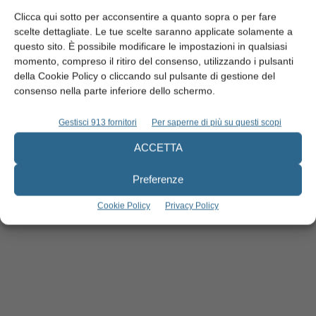
Privacy
Informativa cookie
Clicca qui sotto per acconsentire a quanto sopra o per fare
Doctor OS – Registrazione del Tribunale di Milano n. 741 del 16.10.1989
scelte dettagliate. Le tue scelte saranno applicate solamente a
ROC 1946 - 26.09.2001
questo sito. È possibile modificare le impostazioni in qualsiasi
momento, compreso il ritiro del consenso, utilizzando i pulsanti
della Cookie Policy o cliccando sul pulsante di gestione del
consenso nella parte inferiore dello schermo.
Gestisci 913 fornitori
Per saperne di più su questi scopi
ACCETTA
Preferenze
Cookie Policy
Privacy Policy