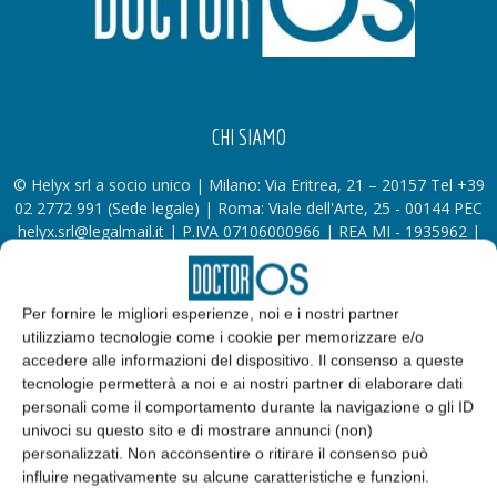
CHI SIAMO
© Helyx srl a socio unico | Milano: Via Eritrea, 21 – 20157 Tel +39
02 2772 991 (Sede legale) | Roma: Viale dell'Arte, 25 - 00144 PEC
helyx.srl@legalmail.it | P.IVA 07106000966 | REA MI - 1935962 |
Capitale Sociale: €40.000 i.v. | Società soggetta a direzione e
coordinamento di Tecniche Nuove S.p.A.
Per fornire le migliori esperienze, noi e i nostri partner
utilizziamo tecnologie come i cookie per memorizzare e/o
SEGUICI
accedere alle informazioni del dispositivo. Il consenso a queste
tecnologie permetterà a noi e ai nostri partner di elaborare dati
personali come il comportamento durante la navigazione o gli ID
univoci su questo sito e di mostrare annunci (non)
personalizzati. Non acconsentire o ritirare il consenso può
influire negativamente su alcune caratteristiche e funzioni.