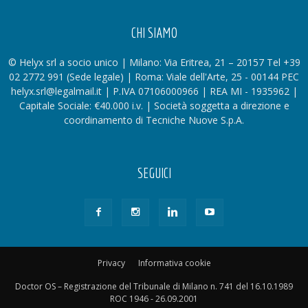
CHI SIAMO
© Helyx srl a socio unico | Milano: Via Eritrea, 21 – 20157 Tel +39
02 2772 991 (Sede legale) | Roma: Viale dell'Arte, 25 - 00144 PEC
helyx.srl@legalmail.it | P.IVA 07106000966 | REA MI - 1935962 |
Capitale Sociale: €40.000 i.v. | Società soggetta a direzione e
coordinamento di Tecniche Nuove S.p.A.
SEGUICI
Privacy
Informativa cookie
Doctor OS – Registrazione del Tribunale di Milano n. 741 del 16.10.1989
ROC 1946 - 26.09.2001