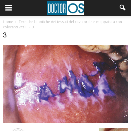
Home
Tecniche bioptiche dei tessuti del cavo orale e mappatura con
coloranti vitali
3
3