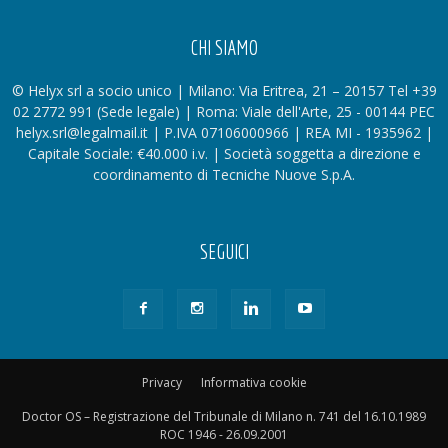
CHI SIAMO
© Helyx srl a socio unico | Milano: Via Eritrea, 21 – 20157 Tel +39
02 2772 991 (Sede legale) | Roma: Viale dell'Arte, 25 - 00144 PEC
helyx.srl@legalmail.it | P.IVA 07106000966 | REA MI - 1935962 |
Capitale Sociale: €40.000 i.v. | Società soggetta a direzione e
coordinamento di Tecniche Nuove S.p.A.
SEGUICI
Privacy
Informativa cookie
Doctor OS – Registrazione del Tribunale di Milano n. 741 del 16.10.1989
ROC 1946 - 26.09.2001