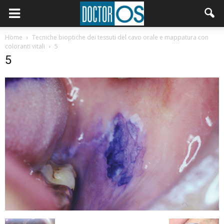
Home
Tecniche bioptiche dei tessuti del cavo orale e mappatura con
coloranti vitali
5
5