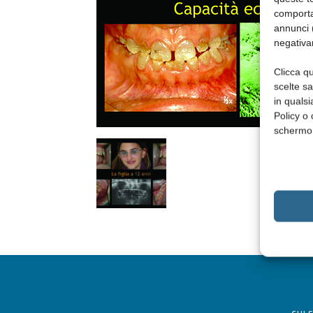
comporta
annunci (
negativa
Clicca qu
scelte s
in qualsi
Policy o 
schermo