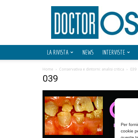
Doctor
OS
LA RIVISTA
NEWS
INTERVISTE
Home
Conservativa e dintorni: analisi critica
039
039
Per forni
cookie p
queste te