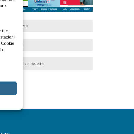
rare
Edicola web
e tue
stazioni
a Cookie
Abbonati
lo
Iscriviti alla newsletter