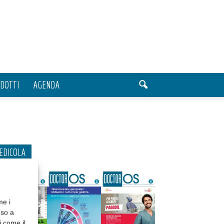
DOTTI
AGENDA
EDICOLA
me i
nso a
i come il