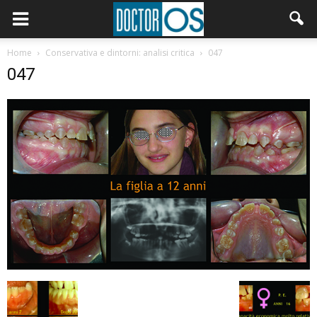
Home
Conservativa e dintorni: analisi critica
047
047