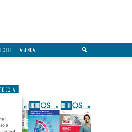
DOTTI
AGENDA
EDICOLA
me i
nso a
i come il