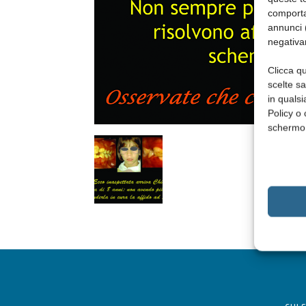
comporta
annunci (
negativa
Clicca qu
scelte s
in qualsi
Policy o 
schermo