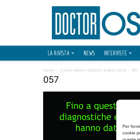
Doctor
OS
LA RIVISTA
NEWS
INTERVISTE
Home
Conservativa e dintorni: analisi critica
057
057
Per forni
cookie p
queste te