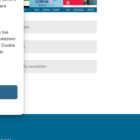
rare
Edicola web
e tue
stazioni
a Cookie
Abbonati
lo
Iscriviti alla newsletter