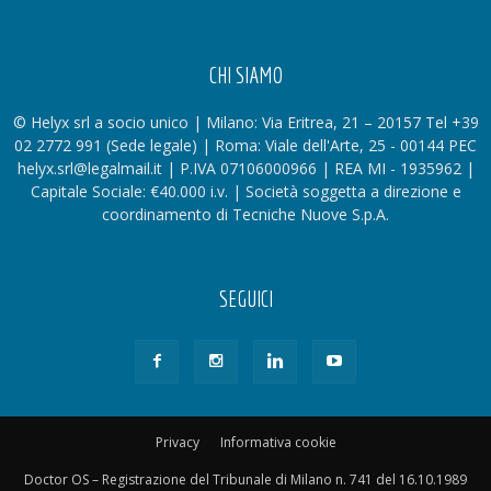
CHI SIAMO
© Helyx srl a socio unico | Milano: Via Eritrea, 21 – 20157 Tel +39
02 2772 991 (Sede legale) | Roma: Viale dell'Arte, 25 - 00144 PEC
helyx.srl@legalmail.it | P.IVA 07106000966 | REA MI - 1935962 |
Capitale Sociale: €40.000 i.v. | Società soggetta a direzione e
coordinamento di Tecniche Nuove S.p.A.
SEGUICI
Privacy
Informativa cookie
Doctor OS – Registrazione del Tribunale di Milano n. 741 del 16.10.1989