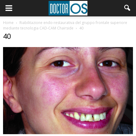
Home
Riabilitazione endo-restaurativa del gruppo frontale superiore
mediante tecnologia CAD-CAM Chairside
40
40