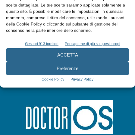
scelte dettagliate. Le tue scelte saranno applicate solamente a
Edicola web
questo sito. È possibile modificare le impostazioni in qualsiasi
momento, compreso il ritiro del consenso, utilizzando i pulsanti
della Cookie Policy o cliccando sul pulsante di gestione del
Abbonati
consenso nella parte inferiore dello schermo.
Gestisci 913 fornitori
Per saperne di più su questi scopi
Iscriviti alla newsletter
ACCETTA
Preferenze
Cookie Policy
Privacy Policy