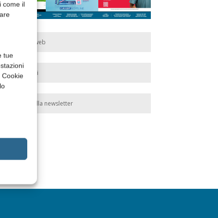
i come il
rare
Edicola web
e tue
stazioni
Abbonati
a Cookie
lo
Iscriviti alla newsletter