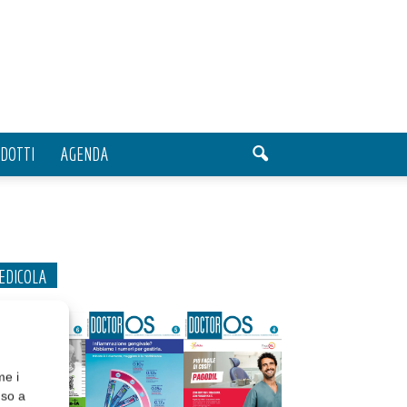
DOTTI
AGENDA
EDICOLA
me i
nso a