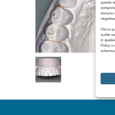
queste te
comporta
annunci (
negativa
Clicca qu
scelte s
in qualsi
Policy o 
schermo