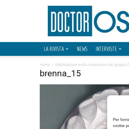
Doctor
OS
LA RIVISTA
NEWS
INTERVISTE
Home
Riabilitazione endo-restaurativa del gruppo
brenna_15
Per forni
cookie p