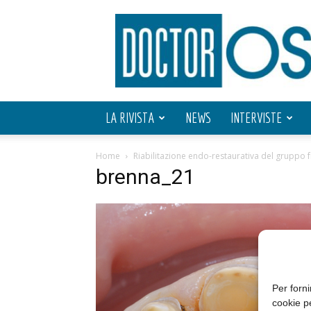
Doctor
OS
LA RIVISTA
NEWS
INTERVISTE
Home
Riabilitazione endo-restaurativa del gruppo
brenna_21
Per forni
cookie p