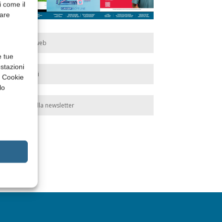
i come il
rare
Edicola web
e tue
stazioni
Abbonati
a Cookie
lo
Iscriviti alla newsletter