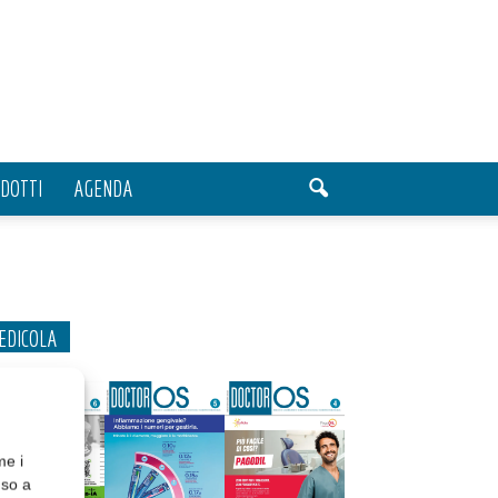
DOTTI
AGENDA
EDICOLA
me i
nso a