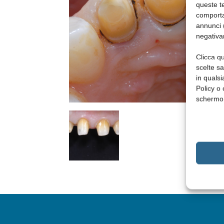
queste te
comporta
annunci (
negativa
Clicca qu
scelte s
in qualsi
Policy o 
schermo