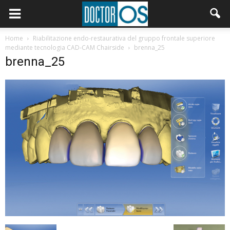
Home
Riabilitazione endo-restaurativa del gruppo frontale superiore
mediante tecnologia CAD-CAM Chairside
brenna_25
brenna_25