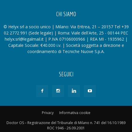
CHI SIAMO
© Helyx srl a socio unico | Milano: Via Eritrea, 21 – 20157 Tel +39
02 2772 991 (Sede legale) | Roma: Viale dell'Arte, 25 - 00144 PEC
helyx.srl@legalmail.it | P.IVA 07106000966 | REA MI - 1935962 |
Capitale Sociale: €40.000 i.v. | Società soggetta a direzione e
coordinamento di Tecniche Nuove S.p.A.
SEGUICI
Privacy
Informativa cookie
Doctor OS – Registrazione del Tribunale di Milano n. 741 del 16.10.1989
ROC 1946 - 26.09.2001