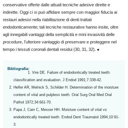
conservative offerte dalle attuali tecniche adesive dirette e
indirette. Oggi ci si può affidare sempre con maggior fiducia ai
restauri adesivi nella riabilitazione di denti trattati
endodonticamente; tali tecniche restaurative hanno insite, oltre
agli innegabili vantaggi della semplicità e mini invasività delle
procedure, l’ulteriore vantaggio di preservare e proteggere nel
tempo i tessuti coronali dentali residui (30, 31, 32). ●
Bibliografia:
Vire DE. Failure of endodontically treated teeth:
classification and evaluation. J Endod 1991;7:338-42.
Helfer AR, Melnick S, Schilder H. Determination of the moisture
content of vital and pulpless teeth. Oral Surg Oral Med Oral
Pathol 1972;34:661-70.
Papa J, Cain C, Messer HH. Moisture content of vital vs
endodontically treated teeth. Endod Dent Traumatol 1994;10:91-
3.