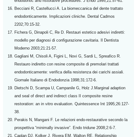
endodontic and ristorative procedures. J Endo 1995;21:57-61.
Becciani R, Castellucci A. La biomeccanica del dente trattato
endodonticamente. Implicazioni cliniche. Dental Cadmos
2202;70:15-32.
Fichera G, Dinapoli C, Re D. Restauri estetico adesivi indiretti:
modello per diagnosi di configurazione cavitaria. Il Dentista
Moderno 2003;21:21-57.
Gagliani M, Chisoli A, Figini L, Novi G, Sardi L, Spreafico R.
Restauro indiretto con resine composite di premolari trattati
endodonticamente: verifica della resistenza dei carichi assiali.
Giornale Italiano di Endodonzia 1998;31:172-6.
Dietschi D, Scampa U, Campanile G, Holz J.Marginal adaption
and seal of direct and indirect class II composite resine
restoration: an in vitro evaluation. Quintessence Int 1995;26:127-
38.
Perakis N, Mangani F. Le relazioni endo-restaurative secondo la
prospettiva “minimally invasive”. Endo tridune 2008;2:6-7.
Caplan DJ, Kolker J, Rivera EM, Walton RE. Relationship