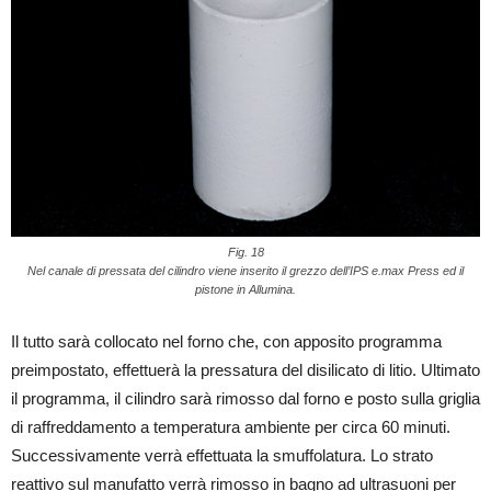
Fig. 18
Nel canale di pressata del cilindro viene inserito il grezzo dell’IPS e.max Press ed il
pistone in Allumina.
Il tutto sarà collocato nel forno che, con apposito programma
preimpostato, effettuerà la pressatura del disilicato di litio. Ultimato
il programma, il cilindro sarà rimosso dal forno e posto sulla griglia
di raffreddamento a temperatura ambiente per circa 60 minuti.
Successivamente verrà effettuata la smuffolatura. Lo strato
reattivo sul manufatto verrà rimosso in bagno ad ultrasuoni per