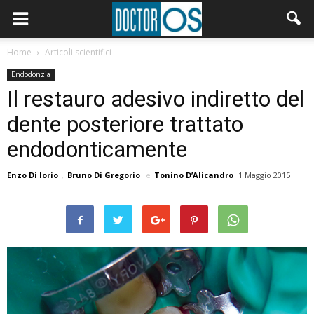
Home
Articoli scientifici
Endodonzia
Il restauro adesivo indiretto del
dente posteriore trattato
endodonticamente
Enzo Di Iorio
,
Bruno Di Gregorio
e
Tonino D’Alicandro
1 Maggio 2015