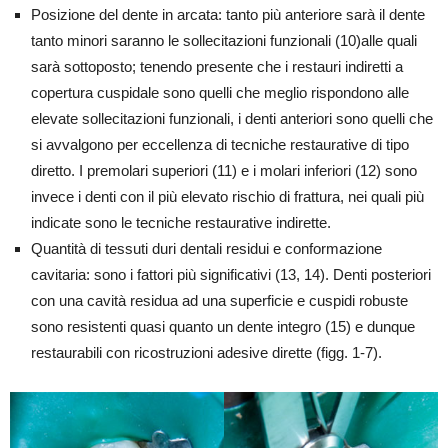
Posizione del dente in arcata: tanto più anteriore sarà il dente
tanto minori saranno le sollecitazioni funzionali (10)alle quali
sarà sottoposto; tenendo presente che i restauri indiretti a
copertura cuspidale sono quelli che meglio rispondono alle
elevate sollecitazioni funzionali, i denti anteriori sono quelli che
si avvalgono per eccellenza di tecniche restaurative di tipo
diretto. I premolari superiori (11) e i molari inferiori (12) sono
invece i denti con il più elevato rischio di frattura, nei quali più
indicate sono le tecniche restaurative indirette.
Quantità di tessuti duri dentali residui e conformazione
cavitaria: sono i fattori più significativi (13, 14). Denti posteriori
con una cavità residua ad una superficie e cuspidi robuste
sono resistenti quasi quanto un dente integro (15) e dunque
restaurabili con ricostruzioni adesive dirette (figg. 1-7).