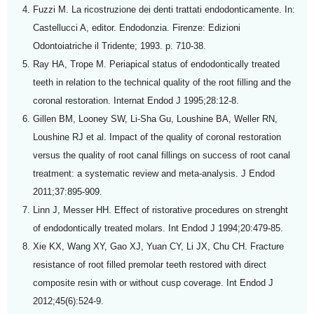
Fuzzi M. La ricostruzione dei denti trattati endodonticamente. In:
Castellucci A, editor. Endodonzia. Firenze: Edizioni
Odontoiatriche il Tridente; 1993. p. 710-38.
Ray HA, Trope M. Periapical status of endodontically treated
teeth in relation to the technical quality of the root filling and the
coronal restoration. Internat Endod J 1995;28:12-8.
Gillen BM, Looney SW, Li-Sha Gu, Loushine BA, Weller RN,
Loushine RJ et al. Impact of the quality of coronal restoration
versus the quality of root canal fillings on success of root canal
treatment: a systematic review and meta-analysis. J Endod
2011;37:895-909.
Linn J, Messer HH. Effect of ristorative procedures on strenght
of endodontically treated molars. Int Endod J 1994;20:479-85.
Xie KX, Wang XY, Gao XJ, Yuan CY, Li JX, Chu CH. Fracture
resistance of root filled premolar teeth restored with direct
composite resin with or without cusp coverage. Int Endod J
2012;45(6):524-9.