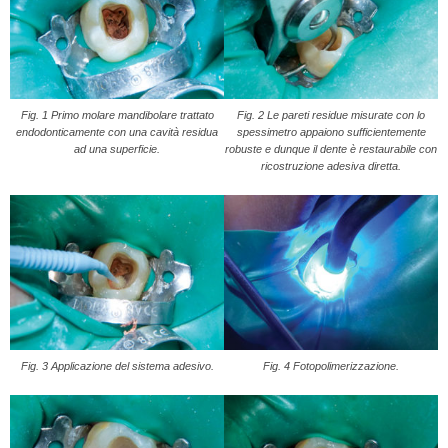
Fig. 1 Primo molare mandibolare trattato
Fig. 2 Le pareti residue misurate con lo
endodonticamente con una cavità residua
spessimetro appaiono sufficientemente
ad una superficie.
robuste e dunque il dente è restaurabile con
ricostruzione adesiva diretta.
Fig. 3 Applicazione del sistema adesivo.
Fig. 4 Fotopolimerizzazione.