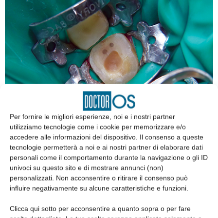
Per fornire le migliori esperienze, noi e i nostri partner
utilizziamo tecnologie come i cookie per memorizzare e/o
Fig. 13
accedere alle informazioni del dispositivo. Il consenso a queste
Preparazione per intarsio overlay.
tecnologie permetterà a noi e ai nostri partner di elaborare dati
personali come il comportamento durante la navigazione o gli ID
tali strutture consentiranno anche un più facile posizionamento del
univoci su questo sito e di mostrare annunci (non)
manufatto sulla preparazione effettuata. Il fatto che la
personalizzati. Non acconsentire o ritirare il consenso può
preparazione sia totalmente sopragengivale facilita grandemente il
influire negativamente su alcune caratteristiche e funzioni.
rilievo delle impronte, la cementazione e il controllo della
Clicca qui sotto per acconsentire a quanto sopra o per fare
precisione del manufatto e infine la rimozione degli eccessi di