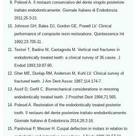
Polesel A. Il restauro conservativo del dente singolo posteriore
trattato endodonticamente. Giornale Italiano di Endodonzia
2011;25:3-21.
Johnson GH, Bales DJ, Gordon GE, Powell LV. Clinical
performance of composite resin restorations. Quintessence Int
1992;23:705-11.
Testori T, Badino M, Castagnola M. Vertical root fractures in
endodontically treated teeth: a clinical survey of 36 cases. J
Endod 1993;19:87-90.
Gher ME, Dunlap RM, Anderson M, Kuhl LV. Clinical survey of
fractured teeth. J Am Dent Assoc 1987;114:174-7.
Assif D, Gorfil C. Biomechanical considerations in restoring
endodontically treated teeth. J Prosthet Dent 1994;71:565.
Polesel A. Restoration of the endodontically treated posterior
tooth. Il restauro del dente posteriore trattato endodonticamente.
Giornale Italiano di Endodonzia 2014;28:2-16.
Panitvisai P, Messer H. Cuspal deflection in molars in relation to