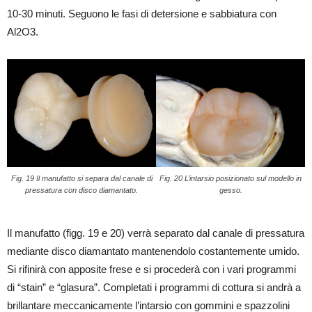
10-30 minuti. Seguono le fasi di detersione e sabbiatura con
Al2O3.
Fig. 19 Il manufatto si separa dal canale di
Fig. 20 L’intarsio posizionato sul modello in
pressatura con disco diamantato.
gesso.
Il manufatto (figg. 19 e 20) verrà separato dal canale di pressatura
mediante disco diamantato mantenendolo costantemente umido.
Si rifinirà con apposite frese e si procederà con i vari programmi
di “stain” e “glasura”. Completati i programmi di cottura si andrà a
brillantare meccanicamente l’intarsio con gommini e spazzolini