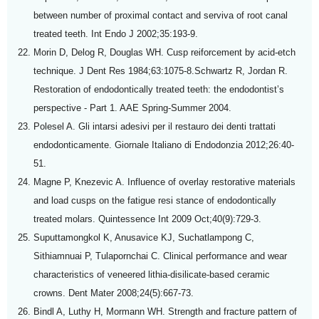
between number of proximal contact and serviva of root canal
treated teeth. Int Endo J 2002;35:193-9.
Morin D, Delog R, Douglas WH. Cusp reiforcement by acid-etch
technique. J Dent Res 1984;63:1075-8.Schwartz R, Jordan R.
Restoration of endodontically treated teeth: the endodontist’s
perspective - Part 1. AAE Spring-Summer 2004.
Polesel A. Gli intarsi adesivi per il restauro dei denti trattati
endodonticamente. Giornale Italiano di Endodonzia 2012;26:40-
51.
Magne P, Knezevic A. Influence of overlay restorative materials
and load cusps on the fatigue resi stance of endodontically
treated molars. Quintessence Int 2009 Oct;40(9):729-3.
Suputtamongkol K, Anusavice KJ, Suchatlampong C,
Sithiamnuai P, Tulapornchai C. Clinical performance and wear
characteristics of veneered lithia-disilicate-based ceramic
crowns. Dent Mater 2008;24(5):667-73.
Bindl A, Luthy H, Mormann WH. Strength and fracture pattern of