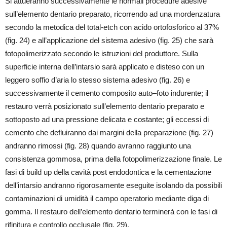
Si attueranno successivamente le normali procedure adesive
sull’elemento dentario preparato, ricorrendo ad una mordenzatura
secondo la metodica del total-etch con acido ortofosforico al 37%
(fig. 24) e all’applicazione del sistema adesivo (fig. 25) che sarà
fotopolimerizzato secondo le istruzioni del produttore. Sulla
superficie interna dell’intarsio sarà applicato e disteso con un
leggero soffio d’aria lo stesso sistema adesivo (fig. 26) e
successivamente il cemento composito auto–foto indurente; il
restauro verrà posizionato sull’elemento dentario preparato e
sottoposto ad una pressione delicata e costante; gli eccessi di
cemento che defluiranno dai margini della preparazione (fig. 27)
andranno rimossi (fig. 28) quando avranno raggiunto una
consistenza gommosa, prima della fotopolimerizzazione finale. Le
fasi di build up della cavità post endodontica e la cementazione
dell’intarsio andranno rigorosamente eseguite isolando da possibili
contaminazioni di umidità il campo operatorio mediante diga di
gomma. Il restauro dell’elemento dentario terminerà con le fasi di
rifinitura e controllo occlusale (fig. 29).