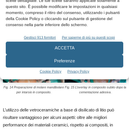
scelte dettagliate. Le tue scelte saranno applicate solamente a
materiale post cementazione.
questo sito. È possibile modificare le impostazioni in qualsiasi
Intarsi adesivi a copertura cuspidale possono esser realizzati con
momento, compreso il ritiro del consenso, utilizzando i pulsanti
della Cookie Policy o cliccando sul pulsante di gestione del
successo sia in materiali ceramici che in materiali compositi (24,
consenso nella parte inferiore dello schermo.
25) (figg. 14 e 15).
Gestisci 913 fornitori
Per saperne di più su questi scopi
ACCETTA
Preferenze
Cookie Policy
Privacy Policy
Fig. 14 Preparazione di molare mandibolare
Fig. 15 L’overlay in composito subito dopo la
per intarsio in composito.
cementazione adesiva.
L’utilizzo delle vetroceramiche a base di disilicato di litio può
risultare vantaggioso per alcuni aspetti: oltre alle migliori
performance dei materiali ceramici, rispetto ai compositi, in