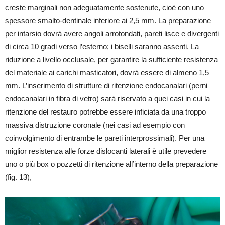
creste marginali non adeguatamente sostenute, cioè con uno
spessore smalto-dentinale inferiore ai 2,5 mm. La preparazione
per intarsio dovrà avere angoli arrotondati, pareti lisce e divergenti
di circa 10 gradi verso l’esterno; i biselli saranno assenti. La
riduzione a livello occlusale, per garantire la sufficiente resistenza
del materiale ai carichi masticatori, dovrà essere di almeno 1,5
mm. L’inserimento di strutture di ritenzione endocanalari (perni
endocanalari in fibra di vetro) sarà riservato a quei casi in cui la
ritenzione del restauro potrebbe essere inficiata da una troppo
massiva distruzione coronale (nei casi ad esempio con
coinvolgimento di entrambe le pareti interprossimali). Per una
miglior resistenza alle forze dislocanti laterali è utile prevedere
uno o più box o pozzetti di ritenzione all’interno della preparazione
(fig. 13),