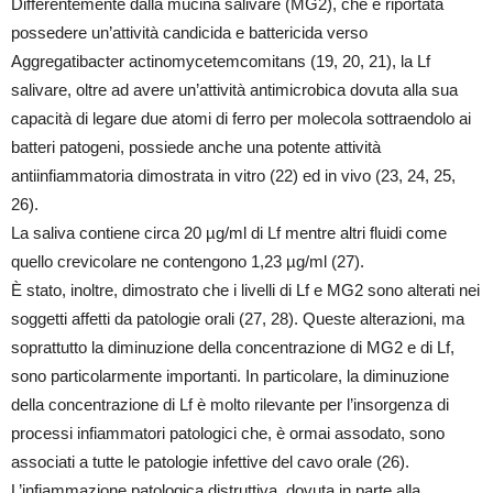
Differentemente dalla mucina salivare (MG2), che è riportata
possedere un’attività candicida e battericida verso
Aggregatibacter actinomycetemcomitans (19, 20, 21), la Lf
salivare, oltre ad avere un’attività antimicrobica dovuta alla sua
capacità di legare due atomi di ferro per molecola sottraendolo ai
batteri patogeni, possiede anche una potente attività
antiinfiammatoria dimostrata in vitro (22) ed in vivo (23, 24, 25,
26).
La saliva contiene circa 20 µg/ml di Lf mentre altri fluidi come
quello crevicolare ne contengono 1,23 µg/ml (27).
È stato, inoltre, dimostrato che i livelli di Lf e MG2 sono alterati nei
soggetti affetti da patologie orali (27, 28). Queste alterazioni, ma
soprattutto la diminuzione della concentrazione di MG2 e di Lf,
sono particolarmente importanti. In particolare, la diminuzione
della concentrazione di Lf è molto rilevante per l’insorgenza di
processi infiammatori patologici che, è ormai assodato, sono
associati a tutte le patologie infettive del cavo orale (26).
L’infiammazione patologica distruttiva, dovuta in parte alla