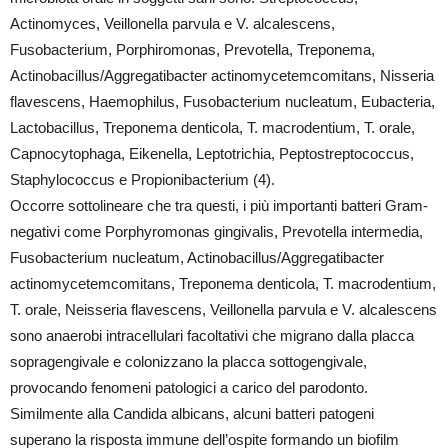
Actinomyces, Veillonella parvula e V. alcalescens,
Fusobacterium, Porphiromonas, Prevotella, Treponema,
Actinobacillus/Aggregatibacter actinomycetemcomitans, Nisseria
flavescens, Haemophilus, Fusobacterium nucleatum, Eubacteria,
Lactobacillus, Treponema denticola, T. macrodentium, T. orale,
Capnocytophaga, Eikenella, Leptotrichia, Peptostreptococcus,
Staphylococcus e Propionibacterium (4).
Occorre sottolineare che tra questi, i più importanti batteri Gram-
negativi come Porphyromonas gingivalis, Prevotella intermedia,
Fusobacterium nucleatum, Actinobacillus/Aggregatibacter
actinomycetemcomitans, Treponema denticola, T. macrodentium,
T. orale, Neisseria flavescens, Veillonella parvula e V. alcalescens
sono anaerobi intracellulari facoltativi che migrano dalla placca
sopragengivale e colonizzano la placca sottogengivale,
provocando fenomeni patologici a carico del parodonto.
Similmente alla Candida albicans, alcuni batteri patogeni
superano la risposta immune dell’ospite formando un biofilm