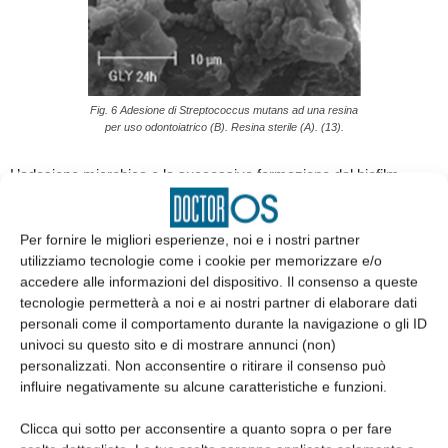
Fig. 6 Adesione di Streptococcus mutans ad una resina
per uso odontoiatrico (B). Resina sterile (A). (13).
L’adesione microbica e la successiva formazione del biofilm
avviene non solo sulla superficie dentale, ma anche su resine per
uso odontoiatrico (fig. 6), sulle cellule epiteliali a livello della
Per fornire le migliori esperienze, noi e i nostri partner
mucosa orale (fig. 7), sulle protesi e apparecchi ortodontici (4, 6).
utilizziamo tecnologie come i cookie per memorizzare e/o
accedere alle informazioni del dispositivo. Il consenso a queste
tecnologie permetterà a noi e ai nostri partner di elaborare dati
personali come il comportamento durante la navigazione o gli ID
univoci su questo sito e di mostrare annunci (non)
personalizzati. Non acconsentire o ritirare il consenso può
influire negativamente su alcune caratteristiche e funzioni.
Clicca qui sotto per acconsentire a quanto sopra o per fare