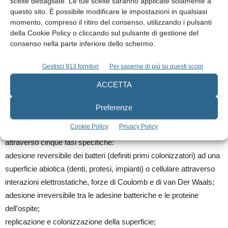
scelte dettagliate. Le tue scelte saranno applicate solamente a
Fig. 7 Formazione del biofilm su cellule epiteliali della mucosa buccale.
A e B: immagini al microscopio a fluorescenza;
questo sito. È possibile modificare le impostazioni in qualsiasi
C e D: immagini al microscopio atomico.
momento, compreso il ritiro del consenso, utilizzando i pulsanti
A: batteri adesi a cellule
della Cookie Policy o cliccando sul pulsante di gestione del
B: batteri ricoperti da esopolisaccaride (biofilm)
consenso nella parte inferiore dello schermo.
C: batteri con iniziale biofilm
D: batteri ricoperti totalmente da esopolisaccaride.
Gestisci 913 fornitori
Per saperne di più su questi scopi
Dalla fig. 7 appare chiaramente come batteri in biofilm possono
ACCETTA
essere adesi anche a cellule epiteliali a livello della mucosa e
pertanto in soggetti edentuli possono essere presenti e provocare
Preferenze
infezioni anche severe (7).
Cookie Policy
Privacy Policy
Occorre sottolineare che la formazione del biofilm avviene
attraverso cinque fasi specifiche:
adesione reversibile dei batteri (definiti primi colonizzatori) ad una
superficie abiotica (denti, protesi, impianti) o cellulare attraverso
interazioni elettrostatiche, forze di Coulomb e di van Der Waals;
adesione irreversibile tra le adesine batteriche e le proteine
dell’ospite;
replicazione e colonizzazione della superficie;