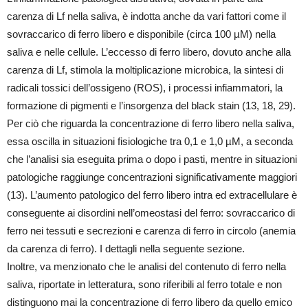
carenza di Lf nella saliva, è indotta anche da vari fattori come il
sovraccarico di ferro libero e disponibile (circa 100 µM) nella
saliva e nelle cellule. L’eccesso di ferro libero, dovuto anche alla
carenza di Lf, stimola la moltiplicazione microbica, la sintesi di
radicali tossici dell’ossigeno (ROS), i processi infiammatori, la
formazione di pigmenti e l’insorgenza del black stain (13, 18, 29).
Per ciò che riguarda la concentrazione di ferro libero nella saliva,
essa oscilla in situazioni fisiologiche tra 0,1 e 1,0 µM, a seconda
che l’analisi sia eseguita prima o dopo i pasti, mentre in situazioni
patologiche raggiunge concentrazioni significativamente maggiori
(13). L’aumento patologico del ferro libero intra ed extracellulare è
conseguente ai disordini nell’omeostasi del ferro: sovraccarico di
ferro nei tessuti e secrezioni e carenza di ferro in circolo (anemia
da carenza di ferro). I dettagli nella seguente sezione.
Inoltre, va menzionato che le analisi del contenuto di ferro nella
saliva, riportate in letteratura, sono riferibili al ferro totale e non
distinguono mai la concentrazione di ferro libero da quello emico