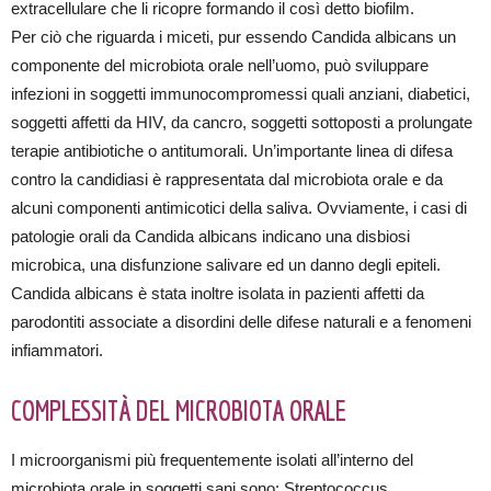
extracellulare che li ricopre formando il così detto biofilm.
Per ciò che riguarda i miceti, pur essendo Candida albicans un
componente del microbiota orale nell’uomo, può sviluppare
infezioni in soggetti immunocompromessi quali anziani, diabetici,
soggetti affetti da HIV, da cancro, soggetti sottoposti a prolungate
terapie antibiotiche o antitumorali. Un’importante linea di difesa
contro la candidiasi è rappresentata dal microbiota orale e da
alcuni componenti antimicotici della saliva. Ovviamente, i casi di
patologie orali da Candida albicans indicano una disbiosi
microbica, una disfunzione salivare ed un danno degli epiteli.
Candida albicans è stata inoltre isolata in pazienti affetti da
parodontiti associate a disordini delle difese naturali e a fenomeni
infiammatori.
COMPLESSITÀ DEL MICROBIOTA ORALE
I microorganismi più frequentemente isolati all’interno del
microbiota orale in soggetti sani sono: Streptococcus,