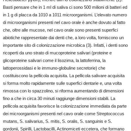
Basti pensare che in 1 ml di saliva ci sono 500 milioni di batteri ed
in 1 g di placca da 1010 a 1011 microorganismi. L’elevato numero
di microorganismi presenti nel cavo orale è anche dovuto al fatto
che, oltre alle mucose, nel cavo orale sono presenti superfici
abiotiche rappresentate dai denti che, a loro volta, forniscono un
importante sito di colonizzazione microbica (3). Infatti, i denti sono
ricoperti da uno strato di mucoproteine salivari (proteine e
glicoproteine salivari come il lisozima, la lattoferrina, la
lattoperossidasi e le immuno-globuline secretorie) che
costituiscono la pellicola acquisita. La pellicola salivare acquisita
si forma molto rapidamente sulle superfici dentarie e, una volta
rimossa con lo spazzolino, si riforma aumentando di dimensioni
fino a che in circa 30 minuti raggiunge dimensioni stabili. La
pellicola acquisita favorisce la colonizzazione immediata da parte
dei microorganismi presenti nel cavo orale come Streptococcus
mutans, S. salivarius, S. mitis, S. oralis, S. sanguinis e S.
gordonii, Spirilli, Lactobacilli, Actinomiceti eccetera, che formano