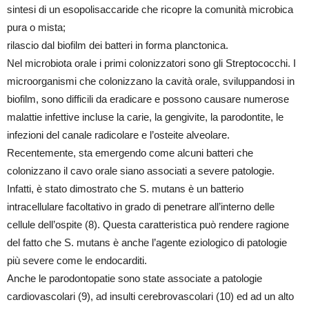
sintesi di un esopolisaccaride che ricopre la comunità microbica
pura o mista;
rilascio dal biofilm dei batteri in forma planctonica.
Nel microbiota orale i primi colonizzatori sono gli Streptococchi. I
microorganismi che colonizzano la cavità orale, sviluppandosi in
biofilm, sono difficili da eradicare e possono causare numerose
malattie infettive incluse la carie, la gengivite, la parodontite, le
infezioni del canale radicolare e l’osteite alveolare.
Recentemente, sta emergendo come alcuni batteri che
colonizzano il cavo orale siano associati a severe patologie.
Infatti, è stato dimostrato che S. mutans è un batterio
intracellulare facoltativo in grado di penetrare all’interno delle
cellule dell’ospite (8). Questa caratteristica può rendere ragione
del fatto che S. mutans è anche l’agente eziologico di patologie
più severe come le endocarditi.
Anche le parodontopatie sono state associate a patologie
cardiovascolari (9), ad insulti cerebrovascolari (10) ed ad un alto