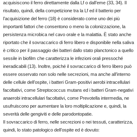
acquisiscono il ferro direttamente dalla Lf o dall’eme (33, 34). Il
risultato, quindi, della competizione tra la Lf ed il batterio per
l’acquisizione del ferro (18) è considerato come uno dei più
importanti fattori che consentono o meno la colonizzazione, la
persistenza microbica nel cavo orale e la malattia. È stato anche
riportato che il sovraccarico di ferro libero e disponibile nella saliva
è critico per il passaggio dei batteri dallo stato planctonico a quello
sessile in biofilm che caratterizza le infezioni orali pressoché
ineradicabili (13). Inoltre, poiché il sovraccarico di ferro libero può
essere osservato non solo nelle secrezioni, ma anche all’interno
delle cellule dell’ospite, i batteri Gram-positivi aerobi intracellulari
facoltativi, come Streptococcus mutans ed i batteri Gram-negativi
anaerobi intracellulari facoltativi, come Prevotella intermedia, ne
usufruiscono per aumentare la loro moltiplicazione e, quindi, la
severità delle gengiviti e delle parodontopatie.
Il sovraccarico di ferro, nelle secrezioni o nei tessuti, caratterizza,
quindi, lo stato patologico dell’ospite ed è dovuto: