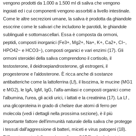
vengono prodotti da 1.000 a 1.500 ml di saliva che vengono
ingoiati ed i cui componenti vengono assorbiti a livello intestinale.
Come le altre secrezioni umane, la saliva è prodotta da ghiandole
esocrine come le salivari che includono le parotidi, le ghiandole
sublinguali e sottomascellari. Essa è composta da ormoni,
peptidi, composti inorganici (Fe3+, Mg2+, Na+, K+, Ca2+, Cl−,
HPO42− e HCO3−), composti organici e vari enzimi (17). Gli
ormoni steroidei della saliva comprendono il cortisolo, il
testosterone, il deidroepiandrosterone, gli estrogeni, il
progesterone e l’aldosterone. È ricca anche di sostanze
antibatteriche come la lattoferrina (Lf), il lisozima, le mucine (MG1
e MG2), le IgA, IgM, IgG, l’alfa-amilasi e composti organici come
l’albumina, l’urea, gli acidi urici, i lattati e la creatinina (17). La Lf ,
una glicoproteina in grado di chelare due atomi di ferro per
molecola (vedi i dettagli nella prossima sezione), è il più
importante fattore dell’immunità naturale della saliva che protegge
i tessuti dall’aggressione di batteri, miceti e virus patogeni (18).