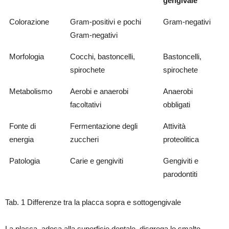
gengivale
Colorazione
Gram-positivi e pochi
Gram-negativi
Gram-negativi
Morfologia
Cocchi, bastoncelli,
Bastoncelli,
spirochete
spirochete
Metabolismo
Aerobi e anaerobi
Anaerobi
facoltativi
obbligati
Fonte di
Fermentazione degli
Attività
energia
zuccheri
proteolitica
Patologia
Carie e gengiviti
Gengiviti e
parodontiti
Tab. 1 Differenze tra la placca sopra e sottogengivale
La placca, adesa alla superficie dentale, disgrega lo smalto