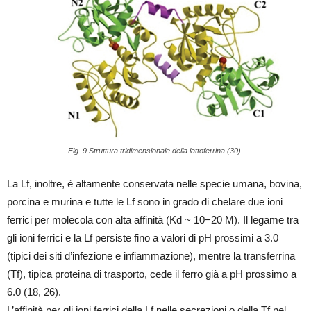
Fig. 9 Struttura tridimensionale della lattoferrina (30).
La Lf, inoltre, è altamente conservata nelle specie umana, bovina,
porcina e murina e tutte le Lf sono in grado di chelare due ioni
ferrici per molecola con alta affinità (Kd ~ 10−20 M). Il legame tra
gli ioni ferrici e la Lf persiste fino a valori di pH prossimi a 3.0
(tipici dei siti d’infezione e infiammazione), mentre la transferrina
(Tf), tipica proteina di trasporto, cede il ferro già a pH prossimo a
6.0 (18, 26).
L’affinità per gli ioni ferrici della Lf nelle secrezioni o della Tf nel