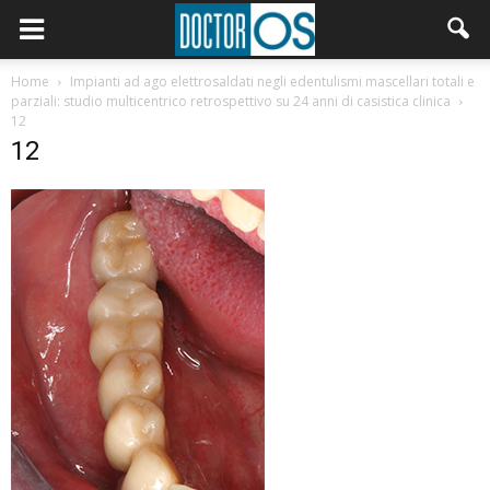
Home
Impianti ad ago elettrosaldati negli edentulismi mascellari totali e
parziali: studio multicentrico retrospettivo su 24 anni di casistica clinica
12
12