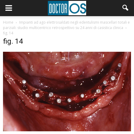
Home
Impianti ad ago elettrosaldati negli edentulismi mascellari totali e
parziali: studio multicentrico retrospettivo su 24 anni di casistica clinica
fig. 14
fig. 14