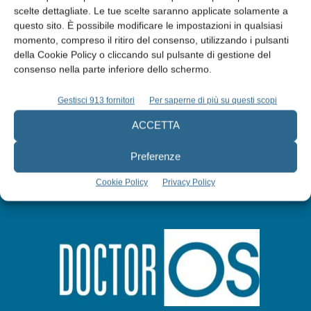
scelte dettagliate. Le tue scelte saranno applicate solamente a
Edicola web
questo sito. È possibile modificare le impostazioni in qualsiasi
momento, compreso il ritiro del consenso, utilizzando i pulsanti
della Cookie Policy o cliccando sul pulsante di gestione del
Abbonati
consenso nella parte inferiore dello schermo.
Gestisci 913 fornitori
Per saperne di più su questi scopi
Iscriviti alla newsletter
ACCETTA
Preferenze
Cookie Policy
Privacy Policy