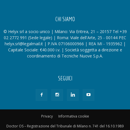
CHI SIAMO
© Helyx srl a socio unico | Milano: Via Eritrea, 21 – 20157 Tel +39
02 2772 991 (Sede legale) | Roma: Viale dell'Arte, 25 - 00144 PEC
helyx.srl@legalmail.it | P.IVA 07106000966 | REA MI - 1935962 |
Capitale Sociale: €40.000 i.v. | Società soggetta a direzione e
coordinamento di Tecniche Nuove S.p.A.
SEGUICI
Privacy
Informativa cookie
Doctor OS – Registrazione del Tribunale di Milano n. 741 del 16.10.1989