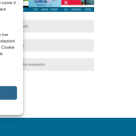
i come il
rare
Edicola web
e tue
stazioni
Abbonati
a Cookie
lo
Iscriviti alla newsletter