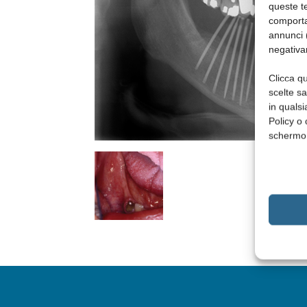
queste te
comporta
annunci (
negativa
Clicca qu
scelte s
in qualsi
Policy o 
schermo