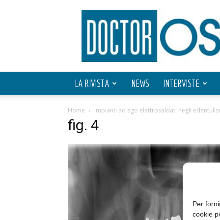
Doctor
OS
LA RIVISTA
NEWS
INTERVISTE
Home
Impianti ad ago elettrosaldati negli edentulism
fig. 4
Per forni
cookie p