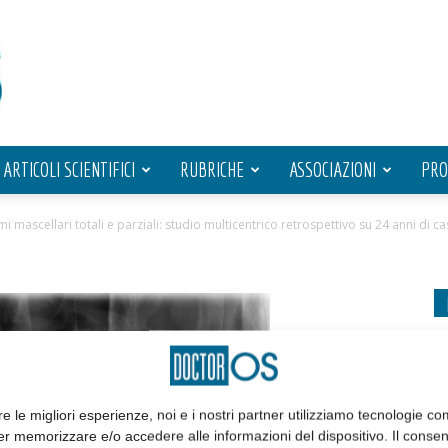
ARTICOLI SCIENTIFICI
RUBRICHE
ASSOCIAZIONI
PRO
i mascellari totali e parziali: studio multicentrico retrospettivo su 24 anni di cas
re le migliori esperienze, noi e i nostri partner utilizziamo tecnologie co
er memorizzare e/o accedere alle informazioni del dispositivo. Il conse