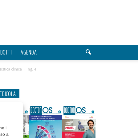
DOTTI
AGENDA
istica clinica
fig. 4
EDICOLA
me i
nso a