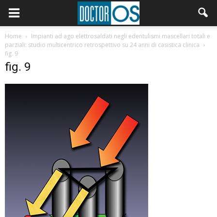
Home
Impianti ad ago elettrosaldati negli edentulismi mascellari totali e
parziali: studio multicentrico retrospettivo su 24 anni di casistica clinica
fig. 9
fig. 9