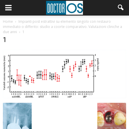
Home
Impianti post estrattivi su elemento singolo con restauro
immediato o differito: studio a coorte comparativo. Valutazioni cliniche a
due anni
1
1