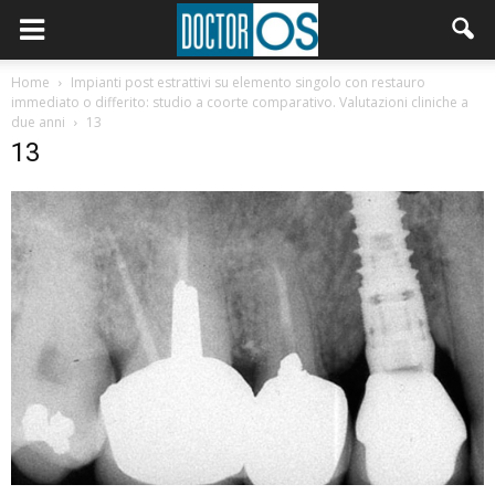
Home
Impianti post estrattivi su elemento singolo con restauro
immediato o differito: studio a coorte comparativo. Valutazioni cliniche a
due anni
13
13