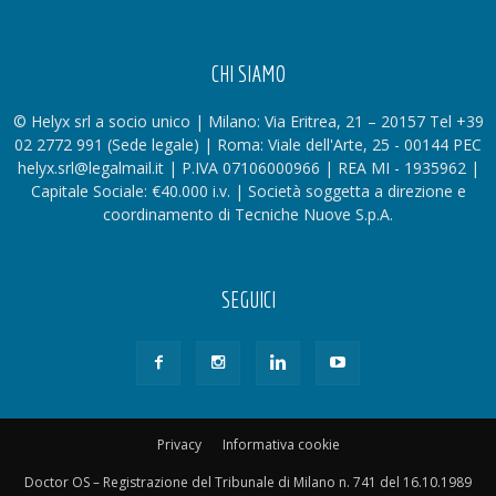
CHI SIAMO
© Helyx srl a socio unico | Milano: Via Eritrea, 21 – 20157 Tel +39
02 2772 991 (Sede legale) | Roma: Viale dell'Arte, 25 - 00144 PEC
helyx.srl@legalmail.it | P.IVA 07106000966 | REA MI - 1935962 |
Capitale Sociale: €40.000 i.v. | Società soggetta a direzione e
coordinamento di Tecniche Nuove S.p.A.
SEGUICI
Privacy
Informativa cookie
Doctor OS – Registrazione del Tribunale di Milano n. 741 del 16.10.1989