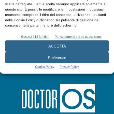
scelte dettagliate. Le tue scelte saranno applicate solamente a
Edicola web
questo sito. È possibile modificare le impostazioni in qualsiasi
momento, compreso il ritiro del consenso, utilizzando i pulsanti
della Cookie Policy o cliccando sul pulsante di gestione del
Abbonati
consenso nella parte inferiore dello schermo.
Gestisci 913 fornitori
Per saperne di più su questi scopi
Iscriviti alla newsletter
ACCETTA
Preferenze
Cookie Policy
Privacy Policy