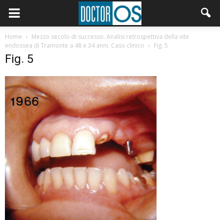
Home
Mezzo secolo di successo. Analisi retrospettiva della vite
endossea di Tramonte a 48 e 34 anni. Caso clinico
Fig. 5
Fig. 5