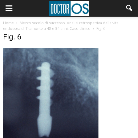
Home
Mezzo secolo di successo. Analisi retrospettiva della vite
endossea di Tramonte a 48 e 34 anni. Caso clinico
Fig. 6
Fig. 6