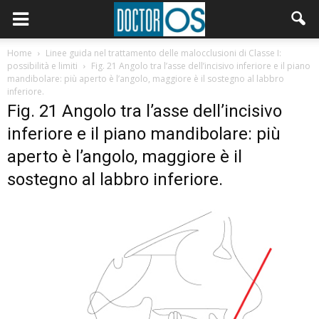
Home
Linee guida nel trattamento delle malocclusioni di Classe I:
possibilità e limiti
Fig. 21 Angolo tra l’asse dell’incisivo inferiore e il piano
mandibolare: più aperto è l’angolo, maggiore è il sostegno al labbro
inferiore.
Fig. 21 Angolo tra l’asse dell’incisivo
inferiore e il piano mandibolare: più
aperto è l’angolo, maggiore è il
sostegno al labbro inferiore.