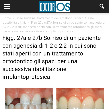
Home
Linee guida nel trattamento delle malocclusioni di Classe I:
possibilità e limiti
Figg. 27a e 27b Sorriso di un paziente con agenesia di
1.2 e 2.2 in cui sono stati aperti con un trattamento ortodontico gli spazi
per una successiva riabilitazione implantoprotesica.
Figg. 27a e 27b Sorriso di un paziente
con agenesia di 1.2 e 2.2 in cui sono
stati aperti con un trattamento
ortodontico gli spazi per una
successiva riabilitazione
implantoprotesica.