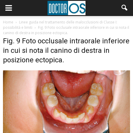
Home
Linee guida nel trattamento delle malocclusioni di Classe I:
possibilità e limiti
Fig. 9 Foto occlusale intraorale inferiore in cui si nota il
canino di destra in posizione ectopica.
Fig. 9 Foto occlusale intraorale inferiore
in cui si nota il canino di destra in
posizione ectopica.