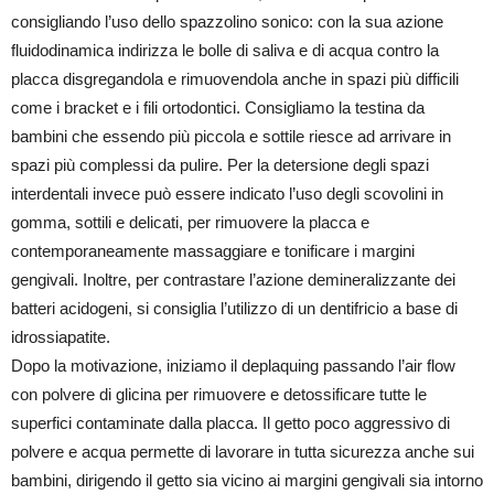
consigliando l’uso dello spazzolino sonico: con la sua azione
fluidodinamica indirizza le bolle di saliva e di acqua contro la
placca disgregandola e rimuovendola anche in spazi più difficili
come i bracket e i fili ortodontici. Consigliamo la testina da
bambini che essendo più piccola e sottile riesce ad arrivare in
spazi più complessi da pulire. Per la detersione degli spazi
interdentali invece può essere indicato l’uso degli scovolini in
gomma, sottili e delicati, per rimuovere la placca e
contemporaneamente massaggiare e tonificare i margini
gengivali. Inoltre, per contrastare l’azione demineralizzante dei
batteri acidogeni, si consiglia l’utilizzo di un dentifricio a base di
idrossiapatite.
Dopo la motivazione, iniziamo il deplaquing passando l’air flow
con polvere di glicina per rimuovere e detossificare tutte le
superfici contaminate dalla placca. Il getto poco aggressivo di
polvere e acqua permette di lavorare in tutta sicurezza anche sui
bambini, dirigendo il getto sia vicino ai margini gengivali sia intorno