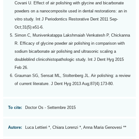
Covani U. Effect of air polishing with glycine and bicarbonate
powders on a nanocomposite used in dental restorations: an in
vitro study. Int J Periodontics Restorative Dent 2011 Sep-
Oct;31(5):e51-6.
Simon C, Munivenkatappa Lakshmaiah Venkatesh P, Chickanna
R. Efficacy of glycine powder air polishing in comparison with
sodium bicarbonate air polishing and ultrasonic scaling a
doubleblind clinicohistopathologic study. Int J Dent Hyg 2015
Feb 26.
Grauman SG, Sensat ML, Stoltenberg JL. Air polishing: a review
of current literature. J Dent Hyg 2013 Aug;87(4):173-80.
To cite:
Doctor Os - Settembre 2015
Autore:
Luca Lettieri *, Chiara Lorenzi *, Anna Maria Genovesi **