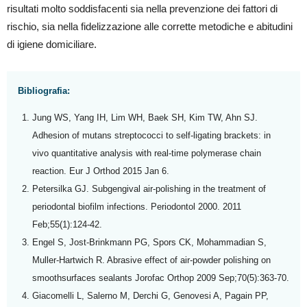
risultati molto soddisfacenti sia nella prevenzione dei fattori di
rischio, sia nella fidelizzazione alle corrette metodiche e abitudini
di igiene domiciliare.
Bibliografia:
Jung WS, Yang IH, Lim WH, Baek SH, Kim TW, Ahn SJ.
Adhesion of mutans streptococci to self-ligating brackets: in
vivo quantitative analysis with real-time polymerase chain
reaction. Eur J Orthod 2015 Jan 6.
Petersilka GJ. Subgengival air-polishing in the treatment of
periodontal biofilm infections. Periodontol 2000. 2011
Feb;55(1):124-42.
Engel S, Jost-Brinkmann PG, Spors CK, Mohammadian S,
Muller-Hartwich R. Abrasive effect of air-powder polishing on
smoothsurfaces sealants Jorofac Orthop 2009 Sep;70(5):363-70.
Giacomelli L, Salerno M, Derchi G, Genovesi A, Pagain PP,