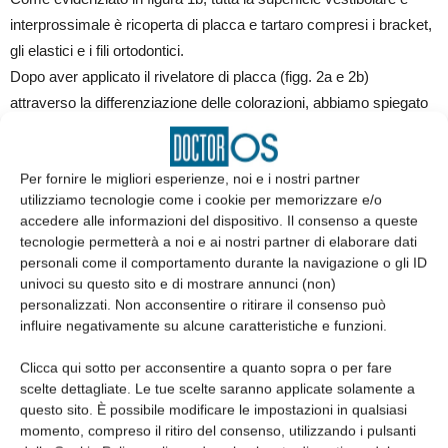
interprossimale è ricoperta di placca e tartaro compresi i bracket,
gli elastici e i fili ortodontici.
Dopo aver applicato il rivelatore di placca (figg. 2a e 2b)
attraverso la differenziazione delle colorazioni, abbiamo spiegato
sia alla piccola paziente che ai genitori come la presenza di
abbondante placca acidogena intorno al colletto del dente e
Per fornire le migliori esperienze, noi e i nostri partner
intorno ai bracket ortodontici rappresenti un fattore di rischio per lo
utilizziamo tecnologie come i cookie per memorizzare e/o
sviluppo di carie.
accedere alle informazioni del dispositivo. Il consenso a queste
tecnologie permetterà a noi e ai nostri partner di elaborare dati
personali come il comportamento durante la navigazione o gli ID
univoci su questo sito e di mostrare annunci (non)
personalizzati. Non acconsentire o ritirare il consenso può
influire negativamente su alcune caratteristiche e funzioni.
Clicca qui sotto per acconsentire a quanto sopra o per fare
scelte dettagliate. Le tue scelte saranno applicate solamente a
questo sito. È possibile modificare le impostazioni in qualsiasi
momento, compreso il ritiro del consenso, utilizzando i pulsanti