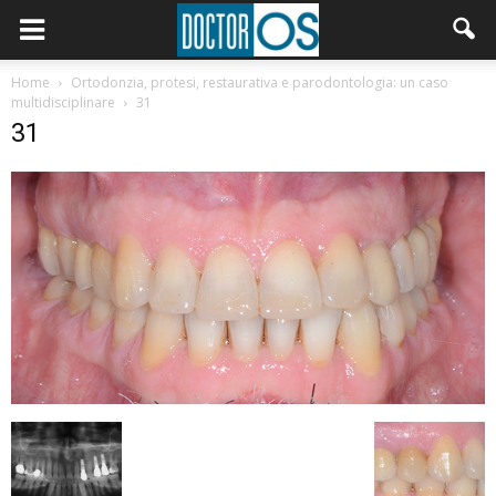
Home
Ortodonzia, protesi, restaurativa e parodontologia: un caso
multidisciplinare
31
31