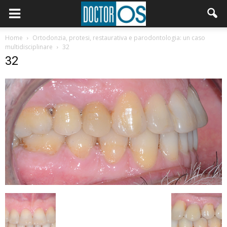
Home
Ortodonzia, protesi, restaurativa e parodontologia: un caso
multidisciplinare
32
32